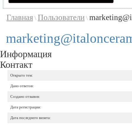
Главная
Пользователи
marketing@i
\
\
marketing@italonceram
Информация
Контакт
Открыто тем:
Дано ответов:
Создано отзывов:
Дата регистрации:
Дата последнего визита: