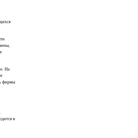
ющихся
яти
анны,
е
ю. На
ют
ть фирмы
.
одится в