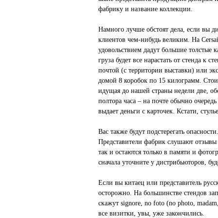
фабрику и название коллекции.
Намного лучше обстоят дела, если вы д
клиентов чем-нибудь великим. На Cersai
удовольствием дадут большие толстые к
груза будет все нарастать от стенда к 
почтой (с территории выставки) или эк
домой 8 коробок по 15 килограмм. Стоим
идущая до нашей страны недели две, обо
полтора часа – на почте обычно очередь
выдает деньги с карточек. Кстати, стулье
Вас также будут подстерегать опасности
Представители фабрик слушают отзывы 
так и остаются только в памяти и фотог
сначала уточните у дистрибьюторов, буд
Если вы китаец или представитель русс
осторожно. На большинстве стендов зап
скажут signore, no foto (no photo, mada
все визитки, увы, уже закончились.