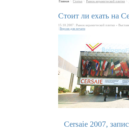
Главная
Статьи
Рынок керамической плитки
\
\
\
Стоит ли ехать на Ce
15.10.2007
|
Рынок керамической плитки » Выстав
|
Версия для печати
Cersaie 2007, запи