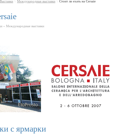
Выставки
Международные выставки
Стоит ли ехать на Cersaie
\
\
rsaie
ки » Международные выставки
ски с ярмарки