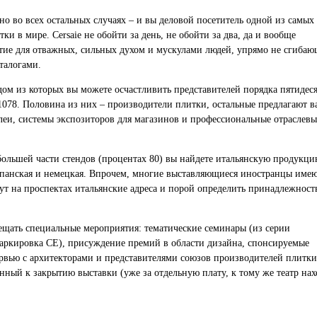
тно во всех остальных случаях – и вы деловой посетитель одной из самых
и в мире. Cersaie не обойти за день, не обойти за два, да и вообще
ятие для отважных, сильных духом и мускулами людей, упрямо не сгиба
талогами.
дом из которых вы можете осчастливить представителей порядка пятидес
1078. Половина из них – производители плитки, остальные предлагают в
леи, системы экспозиторов для магазинов и профессиональные отраслевы
 большей части стендов (процентах 80) вы найдете итальянскую продукци
испанская и немецкая. Впрочем, многие выставляющиеся иностранцы име
ут на проспектах итальянские адреса и порой определить принадлежнос
щать специальные мероприятия: тематические семинары (из серии
аркировка СЕ), присуждение премий в области дизайна, спонсируемые
рвью с архитекторами и представителями союзов производителей плитки
нный к закрытию выставки (уже за отдельную плату, к тому же театр нах