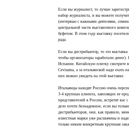
Если вы журналист, то лучше зарегистри
набор журналиста, и вы можете получи
(интервью с важными деятелями, семин
центральной части выставочного компле
буфетом. В этом году выставку посетил
рада.
Если вы дистрибьютор, то это выставка 
чтобы организаторы заработали денег). 
Испании. Китайскую плитку смотрите в 
Cevisama, а за итальянской надо ехать 
них можно увидеть на этой выставке.
Итальянцы находят Россию очень персп
3-4 крупных клиента, завозящих ее пр
представителей в России, встретят вас
дело почти безнадежное, если вы тольк
дистрибьюторов, они, как правило, мен
известные марки уже расхвачены и над
только неким конкретным крупным зака