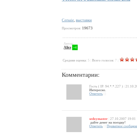
Cersaie
,
выставки
19673
Просмотров:
Автор:
Alice
+4
Cредняя оценка:
5
|
Всего голосов:
7
|
Комментарии:
Гость ( IP: 94.*.*.227 )
|
21.10.2
Интересно.
Ответить
|
|
sedoymaster
|
27.10.2007 19:01
дайте денег на поездку!
Ответить
|
|
Приватное сообщен