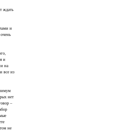
ет ждать
алами и
 очень
ого,
я и
ии на
и все из
инимум
рых нет
говор –
абор
амые
ете
том не