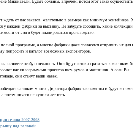
ране Маккиавели. Будьте обязаны, впрочем, потом этот заказ осуществить
т ждать от вас заказов, желательно в размере как минимум контейнера. 
я у каждой фабрики за выставку. Не забудьте сообщить, какие коллекции
исимости от этого будет планироваться производство.
 полной программе, а многие фабрики даже согласятся отправить их для 
азу попросить и каталог возможных экспозиторов.
 вы вызовете особую нежность. Они будут готовы сразиться в жестоком б
бросают вас килограммами проектов шоу-румов и магазинов. А если Вы
втокаде, они станут ваши навек.
 пообещать слишком много. Директора фабрик злопамятны и будут вспоми
 а потом ничего не купили лет пять.
нции сезона 2007-2008
 крышу над головой