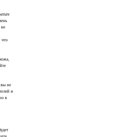
атьте
чень
 не
 что
хожа,
йте
 вы не
телей и
но в
будет
ните