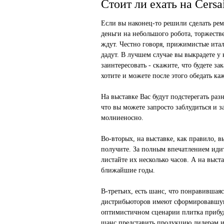
Стоит ли ехать на Cersa
Если вы наконец-то решили сделать ремо
деньги на небольшого робота, торжеств
ждут. Честно говоря, прижимистые италь
дадут. В лучшем случае вы выкрадете у 
заинтересовать - скажите, что будете з
хотите и можете после этого обедать ка
На выставке Вас будут подстерегать раз
что вы можете запросто заблудиться и з
молниеносно.
Во-вторых, на выставке, как правило, 
получите. За полным впечатлением идит
листайте их несколько часов. А на выст
ближайшие годы.
В-третьих, есть шанс, что понравившая
дистрибьюторов имеют сформировавшуюс
оптимистичном сценарии плитка прибуде
шанс представить продукцию дилерам и 