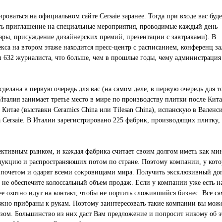
роваться на официальном сайте Cersaie заранее. Тогда при входе вас буд
ть приглашение на специальные мероприятия, проводимые каждый день
ары, присуждение дизайнерских премий, презентации с завтраками). В
кса на втором этаже находится пресс-центр с расписанием, конференц з
и 632 журналиста, что больше, чем в прошлые годы, чему администрация
сделана в первую очередь для вас (на самом деле, в первую очередь для т
Италия занимает третье место в мире по производству плитки после Кита
Китае (выставки Ceramics China или Tilesan China), испанскую в Валенс
на Cersaie. В Италии зарегистрировано 225 фабрик, производящих плитку, 
ективным рынком, и каждая фабрика считает своим долгом иметь как м
одукцию и распространяюших потом по стране. Поэтому компании, у кото
 с почетом и одарят всеми сокровищами мира. Получить эксклюзивный до
о не обеспечите колоссальный объем продаж. Если у компании уже есть н
ее охотно идут на контакт, чтобы не портить сложившийся бизнес. Все с
ежно прибраны к рукам. Поэтому заинтересовать такие компании вы мож
зом. Большинство из них даст Вам предложение и попросит никому об э