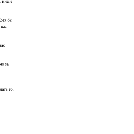
, иначе
Хотя бы
 вас
вас
ою за
нать то,