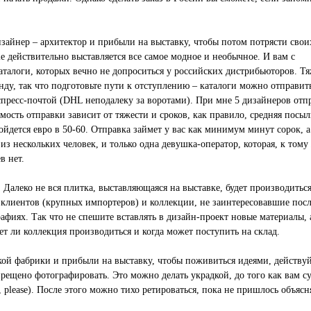
изайнер – архитектор и прибыли на выставку, чтобы потом потрясти свои
e действительно выставляется все самое модное и необычное. И вам с
аталоги, которых вечно не допроситься у российских дистрибьюторов. Тя
стенду, так что подготовьте пути к отступлению – каталоги можно отправи
спресс-почтой (DHL неподалеку за воротами). При мне 5 дизайнеров отп
ость отправки зависит от тяжести и сроков, как правило, средняя посыл
йдется евро в 50-60. Отправка займет у вас как минимум минут сорок, а
 из нескольких человек, и только одна девушка-оператор, которая, к тому
в нет.
. Далеко не вся плитка, выставляющаяся на выставке, будет производиться
клиентов (крупных импортеров) и коллекции, не заинтересовавшие пос
рафиях. Так что не спешите вставлять в дизайн-проект новые материалы, 
ет ли коллекция производиться и когда может поступить на склад.
кой фабрики и прибыли на выставку, чтобы поживиться идеями, действу
рещено фотографировать. Это можно делать украдкой, до того как вам с
m, please). После этого можно тихо ретироваться, пока не пришлось объясн