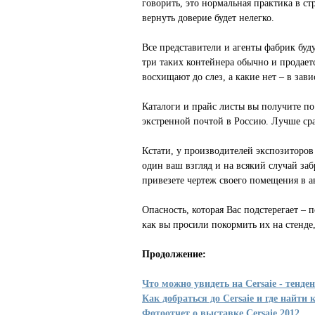
говорить, это нормальная практика в ст
вернуть доверие будет нелегко.
Все представители и агенты фабрик буду
три таких контейнера обычно и продаетс
восхищают до слез, а какие нет – в зав
Каталоги и прайс листы вы получите по
экстренной почтой в Россию. Лучше ср
Кстати, у производителей экспозиторов
один ваш взгляд и на всякий случай за
привезете чертеж своего помещения в а
Опасность, которая Вас подстерегает –
как вы просили покормить их на стенде,
Продолжение:
Что можно увидеть на Cersaie - тенде
Как добраться до Cersaie и где найти
Фотоотчет о выставке Cersaie 2012