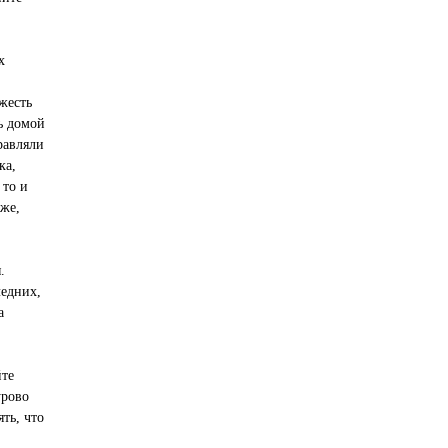
х
жесть
ть домой
равляли
ка,
 то и
 же,
.
ледних,
а
йте
урово
ять, что