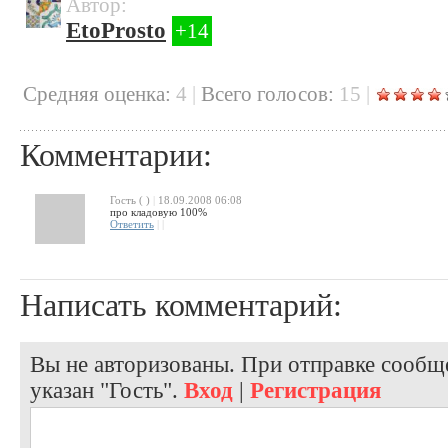
Автор:
EtoProsto
+14
Cредняя оценка:
4
|
Всего голосов:
15
|
Комментарии:
Гость ( )
|
18.09.2008 06:08
про кладовую 100%
Ответить
|
|
Написать комментарий:
Вы не авторизованы. При отправке сообще
указан "Гость".
Вход
|
Регистрация