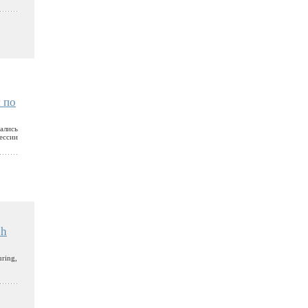
 по
ались
ессии
ch
ring,