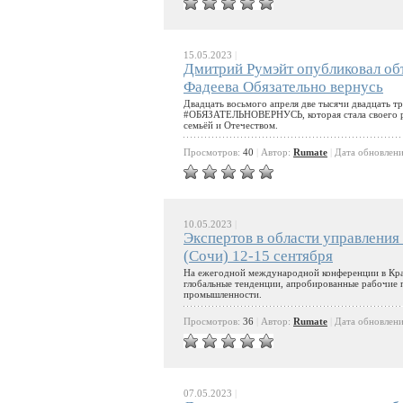
15.05.2023
|
Дмитрий Румэйт опубликовал об
Фадеева Обязательно вернусь
Двадцать восьмого апреля две тысячи двадцать тр
#ОБЯЗАТЕЛЬНОВЕРНУСЬ, которая стала своего род
семьёй и Отечеством.
Просмотров:
40
|
Автор:
Rumate
|
Дата обновлен
10.05.2023
|
Экспертов в области управления
(Сочи) 12-15 сентября
На ежегодной международной конференции в Кра
глобальные тенденции, апробированные рабочие 
промышленности.
Просмотров:
36
|
Автор:
Rumate
|
Дата обновлен
07.05.2023
|