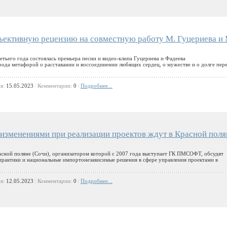
ъективную рецензию на совместную работу М. Гуцериева и 
етьего года состоялась премьера песни и видео-клипа Гуцериева и Фадеева
а метафорой о расставании и воссоединении любящих сердец, о мужестве и о долге пер
ия:
15.05.2023
|
Комментарии:
0
|
Подробнее...
 изменениями при реализации проектов ждут в Красной поля
сной поляне (Сочи), организатором которой с 2007 года выступает ГК ПМСОФТ, обсудят
практики и национальные импортонезависимые решения в сфере управления проектами в
ия:
12.05.2023
|
Комментарии:
0
|
Подробнее...