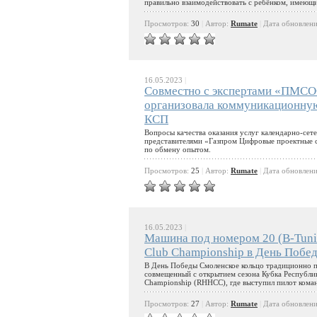
правильно взаимодействовать с ребёнком, имеющи
Просмотров:
30
|
Автор:
Rumate
|
Дата обновлен
16.05.2023
|
Совместно с экспертами «ПМСО
организовала коммуникационну
КСП
Вопросы качества оказания услуг календарно-се
представителями «Газпром Цифровые проектные 
по обмену опытом.
Просмотров:
25
|
Автор:
Rumate
|
Дата обновлен
16.05.2023
|
Машина под номером 20 (B-Tunin
Club Championship в День Побед
В День Победы Смоленское кольцо традиционно пр
совмещенный с открытием сезона Кубка Республики
Championship (RHHCC), где выступил пилот коман
Просмотров:
27
|
Автор:
Rumate
|
Дата обновлен