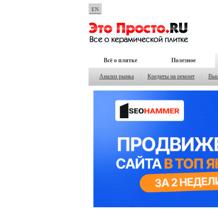
EN
Всё о плитке
Полезное
Анализ рынка
|
Кредиты на ремонт
|
Выс