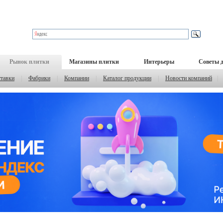
Рынок плитки
Магазины плитки
Интерьеры
Советы 
тавки
|
Фабрики
|
Компании
|
Каталог продукции
|
Новости компаний
|