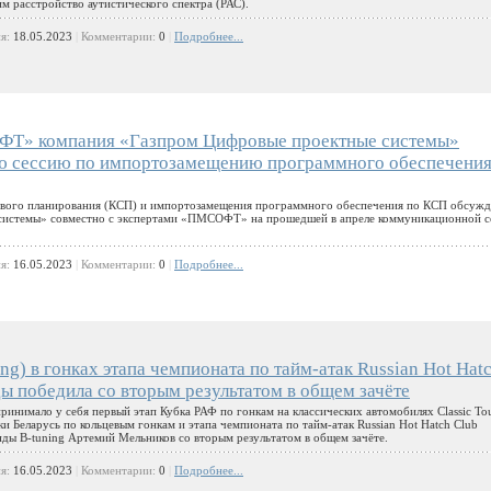
м расстройство аутистического спектра (РАС).
ия:
18.05.2023
|
Комментарии:
0
|
Подробнее...
ФТ» компания «Газпром Цифровые проектные системы»
ю сессию по импортозамещению программного обеспечения
тевого планирования (КСП) и импортозамещения программного обеспечения по КСП обсужд
системы» совместно с экспертами «ПМСОФТ» на прошедшей в апреле коммуникационной с
ия:
16.05.2023
|
Комментарии:
0
|
Подробнее...
g) в гонках этапа чемпионата по тайм-атак Russian Hot Hat
ы победила со вторым результатом в общем зачёте
инимало у себя первый этап Кубка РАФ по гонкам на классических автомобилях Classic Tou
 Беларусь по кольцевым гонкам и этапа чемпионата по тайм-атак Russian Hot Hatch Club
ды B-tuning Артемий Мельников со вторым результатом в общем зачёте.
ия:
16.05.2023
|
Комментарии:
0
|
Подробнее...