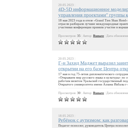
20.05.2023
|
4D-5D информационное моделир
управления проектами" групп
18 мая 2023 года в отеле «Grand Tien Shan Hote
отрасли разбирали лучшие международные практи
участники конференции приняли участие в воркш
Просмотров:
35
|
Автор:
Rumate
|
Дата обновлен
20.05.2023
|
Г-н Захид Маджет выразил заинт
открытии на его базе Центра от
17 мая в год 75-летия дипломатического сотрудн
«Открываем мир русского языка и культуры» по с
рабочим визитом Уральский государственный пед
Открытого университета имени Аллама Икбалы г-
Просмотров:
30
|
Автор:
Rumate
|
Дата обновлен
18.05.2023
|
Ребёнок с аутизмом: как разгова
Педагог-психолог, руководитель Центра психолог