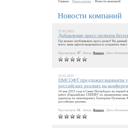
Главная
Рынок плитки
Новости компаний
\
\
Новости компаний
27.05.2023
|
Добавление пресс-релизов беспл
Где можно опубликовать пресс-релиз? На данный 
всего лишь зарегистрироваться и сохранить текст
Просмотров:
37
|
Автор:
Rumate
|
Дата обновлен
25.05.2023
|
ПМСОФТ предложил варианты ув
российских реалиях на конфере
24 мая 2023 года в Санкт-Петербурге на первой
работ (Евразийское СПППР)" по применению паке
директор по инжинирингу Екатерина Пужанова 
российских реалиях.
Просмотров:
51
|
Автор:
Rumate
|
Дата обновлен