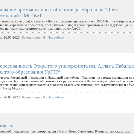
ование промышленных объектов разобрали на "Днях
ы компаний ПМСОФТ
l» (Алматы, Казахстан) состоялся «День управления проектами» от ПМСОФТ, на котором экс
ки по управлению проектами, программами и портфелями проектов, а на следующий день
опе по практикам стоимостного инжиниринга от AACEI.
ия:
20.05.2023
|
Комментарии:
0
|
Подробнее...
ересованность Открытого университета им. Аллама Икбала 
крытого образования УрГПУ
ичества Российской Федерации и Исламской республики Пакистан и в рамках реализации пр
озданию Центра открытого образования на русском языке в Исламской республике Пакистан
агогический университет посетил директор отдела международного сотрудничества и обм
н Захид Маджет.
ия:
20.05.2023
|
Комментарии:
0
|
Подробнее...
ривать
ической поддержки и психокоррекции в Санкт-Петербурге Анна Рязанова рассказала, как