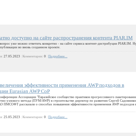
атно доступно на сайте распространения контента PIAR.IM
вопрос уже можно ответить конкретно - на сайте сервиса контент-дистрибуции PIAR.IM. 
 публикации во вновь созданном проекте.
ия:
27.05.2023
|
Комментарии:
0
|
Подробнее...
еличения эффективности применения AWP подходов в
нции Eurasian AWP CoP
 конференции Ассоциации "Евразийское сообщество практиков прогрессивного пакетировани
тно-узлового метода (ПУМ/AWP) в строительстве директор по развитию Сергей Садовнико
АО ПМСОФТ рассказали о способах повышения эффективности применения AWP подходов 
ия:
25.05.2023
|
Комментарии:
0
|
Подробнее...