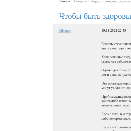
Главная
Общение
Форум
Компании и рынки
\
\
\
Чтобы быть здоровы
obilenova
19.11.2022 22:45
Если вы спрашивает
знать свое тело луч
Хотя пожилые люди 
серьезные заболева
Однако для того, ч
лет и у вас нет ра
Эти проверки хорош
могут увеличить пр
Пройти медицинский
каких-либо основны
забот о своем теле.
Кроме того, в инте
либо ненормальное, 
Кроме того, помога