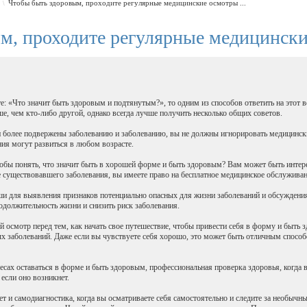
Чтобы быть здоровым, проходите регулярные медицинские осмотры ...
\
м, проходите регулярные медицинск
е: «Что значит быть здоровым и подтянутым?», то одним из способов ответить на этот 
ше, чем кто-либо другой, однако всегда лучше получить несколько общих советов.
более подвержены заболеванию и заболеванию, вы не должны игнорировать медицински
ния могут развиться в любом возрасте.
тобы понять, что значит быть в хорошей форме и быть здоровым? Вам может быть интересн
нее существовавшего заболевания, вы имеете право на бесплатное медицинское обслужива
и для выявления признаков потенциально опасных для жизни заболеваний и обсуждения
одолжительность жизни и снизить риск заболевания.
 осмотр перед тем, как начать свое путешествие, чтобы привести себя в форму и быть зд
х заболеваний. Даже если вы чувствуете себя хорошо, это может быть отличным спосо
ресах оставаться в форме и быть здоровым, профессиональная проверка здоровья, когда
если оно возникнет.
ет и самодиагностика, когда вы осматриваете себя самостоятельно и следите за необычн