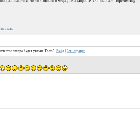
мообразовываться. Читайте онлайн о медицине и здоровье, это помогает. Порекомендую
тировать
ачестве автора будет указан "Гость".
Вход
|
Регистрация