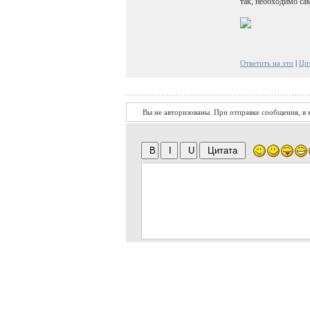
так, необходимо са
Ответить на это
|
Ци
Вы не авторизованы. При отправке сообщения, в к
Я не робот