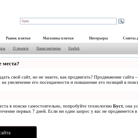
Рынок плитки
Магазины плитки
Интерьеры
Советы 
вязь
|
О проекте
|
Наши партнеры
|
English
е места?
дать свой сайт, но не знаете, как продвигать? Продвижение сайта –
 на увеличение его посещаемости и повышение его позиций в поис
места в поиске самостоятельно, попробуйте технологию
Буст
, она у
ечение первых 7 дней. Если ни один запрос у вас не продвинется в
сайта