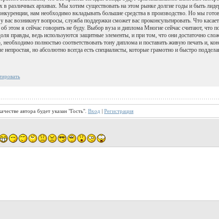
их в различных архивах. Мы хотим существовать на этом рынке долгие годы и быть лиде
онкуренции, нам необходимо вкладывать большие средства в производство. Но мы гото
 у вас возникнут вопросы, служба поддержки сможет вас проконсультировать. Что касае
 об этом я сейчас говорить не буду. Выбор вуза и диплома Многие сейчас считают, что
 доля правды, ведь используются защитные элементы, и при том, что они достаточно сло
о, необходимо полностью соответствовать тону диплома и поставить живую печать и, кон
ле непростая, но абсолютно всегда есть специалисты, которые грамотно и быстро подде
тировать
ачестве автора будет указан "Гость".
Вход
|
Регистрация