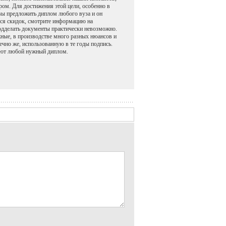
ром. Для достижения этой цели, особенно в
вы предложить диплом любого вуза и он
тся скидок, смотрите информацию на
 подделать документы практически невозможно.
жные, в производстве много разных нюансов и
ечно же, использованную в те годы подпись.
лают любой нужный диплом.