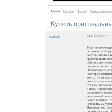
Главная
Общение
Форум
Дизайн интерьеро
\
\
\
Купить оригинальны
worksale
23.12.2022 01:31
В результате менед
лет, пока его забу
почти 1/3 наших кл
привлечь своих соб
работает, его можн
специалистов, но г
Осталось найти чес
некоторые компании
это то, что диплом
покупатели могут сн
отзывам, когда они
о своем «профессио
различных сторонни
немедленной оплаты
наших клиентов. По
необходимым уровне
Например, нас част
российского вуза. 