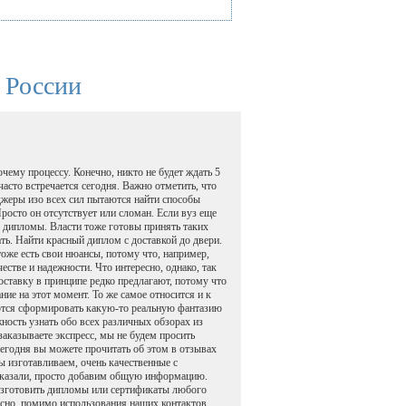
 России
чему процессу. Конечно, никто не будет ждать 5
асто встречается сегодня. Важно отметить, что
джеры изо всех сил пытаются найти способы
росто он отсутствует или сломан. Если вуз еще
ы дипломы. Власти тоже готовы принять таких
ть. Найти красный диплом с доставкой до двери.
оже есть свои нюансы, потому что, например,
стве и надежности. Что интересно, однако, так
оставку в принципе редко предлагают, потому что
ние на этот момент. То же самое относится и к
таются сформировать какую-то реальную фантазию
ость узнать обо всех различных обзорах из
аказываете экспресс, мы не будем просить
сегодня вы можете прочитать об этом в отзывах
 изготавливаем, очень качественные с
ссказали, просто добавим общую информацию.
 изготовить дипломы или сертификаты любого
есно, помимо использования наших контактов,