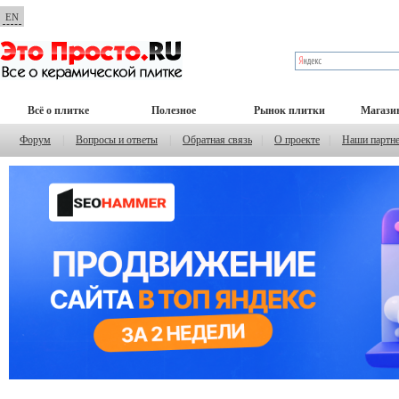
EN
Всё о плитке
Полезное
Рынок плитки
Магази
Форум
|
Вопросы и ответы
|
Обратная связь
|
О проекте
|
Наши партн