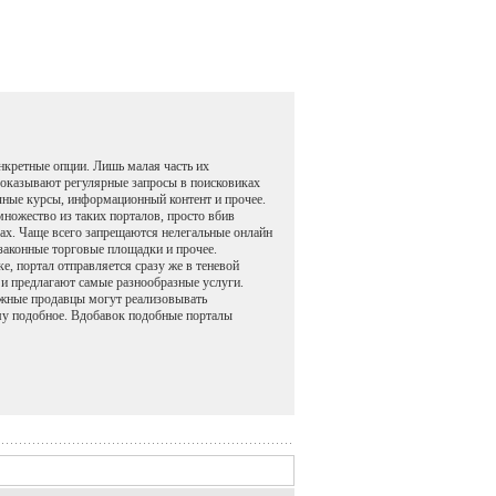
нкретные опции. Лишь малая часть их
 доказывают регулярные запросы в поисковиках
чные курсы, информационный контент и прочее.
множество из таких порталов, просто вбив
вах. Чаще всего запрещаются нелегальные онлайн
законные торговые площадки и прочее.
е, портал отправляется сразу же в теневой
 и предлагают самые разнообразные услуги.
ожные продавцы могут реализовывать
ому подобное. Вдобавок подобные порталы