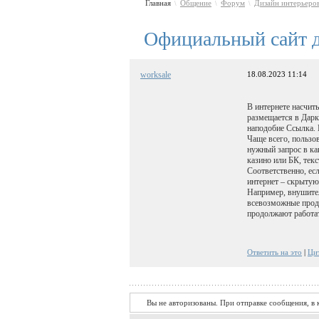
Главная
Общение
Форум
Дизайн интерьеро
\
\
\
Официальный сайт 
worksale
18.08.2023 11:14
В интернете насчит
размещается в Дарк
наподобие Ссылка. 
Чаще всего, пользо
нужный запрос в ка
казино или БК, тек
Соответственно, есл
интернет – скрытую
Например, внушите
всевозможные проду
продолжают работат
Ответить на это
|
Ци
Вы не авторизованы. При отправке сообщения, в к