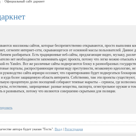
в
Официальный сайт даркнет
\
даркнет
ываются миллионы сайтов, которые беспрепятственно открываются, просто выполняя ко
нет, сегменте интернет-сети, скрывающегося от основной массы пользователей. Данное
Начнем разбираться. Есть традиционные веб-сайты, предлагающие видео, музыку, разли
вателю нет необходимости запоминать адрес проекта, потому что легко можно отыскать 
кой-то Yandex. Все же различные сайты подвергаются блоку в разнообразных государст
стовые порталы, распространяющие пропаганду преступности, незаконную идеологию, не
и руководство сайта априори осознает, что гарантированно будет подвергаться блокировк
 и куда более защищенную область интернета. Собственно, там эти проекты существуют,
льную процентную долю посещений собирают теневые маркеты – сервисы, где всевозм
кты, естественно, запрещенные: разные вещества, паспорта, огнестрельное оружие и т
ь и развиваться, потому что являются совершенно скрытыми для полиции.
тировать
ачестве автора будет указан "Гость".
Вход
|
Регистрация