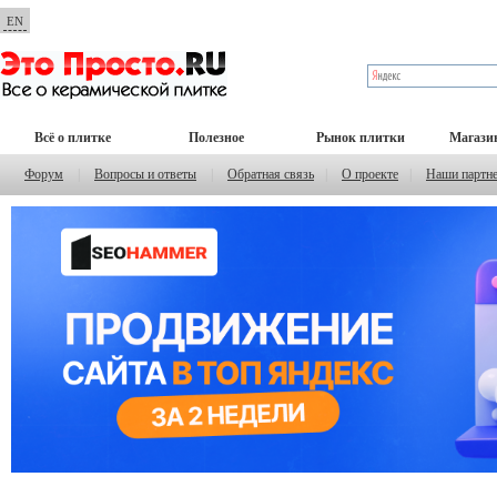
EN
Всё о плитке
Полезное
Рынок плитки
Магази
Форум
|
Вопросы и ответы
|
Обратная связь
|
О проекте
|
Наши партн