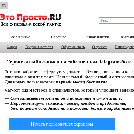
EN
Всё о плитке
Полезное
Рынок плитки
Магази
Форум
|
Вопросы и ответы
|
Обратная связь
|
О проекте
|
Наши партн
Сервис онлайн-записи на собственном Telegram-боте
Тот, кто работает в сфере услуг, знает — без ведения записи кл
клиентам о визитах тоже. Нашли самый бюджетный и оптимальн
Для новых пользователей
первый месяц бесплатно
.
Чат-бот для мастеров и специалистов, который упрощает ведение
—
Сам записывает клиентов и напоминает им о визите;
—
Персонализирует скидки, чаевые, кэшбэк и предоплаты;
—
Увеличивает доходимость и помогает больше зарабатыва
Начать пользоваться сервисом