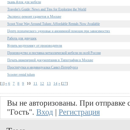
ткань флок для мебели
Traveler's Guide: News and Tips for Exploring the World
Экспресс-ремонт гаджетов в Москве
Scoot Your Way Around Tulum: Affordable Rentals Now Available
Центр психического здоровья и анонимной помощи при зависимостях
Работа для девушек
Купить медтехнику от производителя
Производство и поставка металлической мебели по всей России
Печать инженерной документации в Типографии в Москве
Проститутки и индивидуалки Санкт-Петербурга
Scooter rental tulum
[
1
]
«
6
7
8
9
10
11
12
13
14
»
[
27
]
Вы не авторизованы. При отправке с
"Гость".
Вход
|
Регистрация