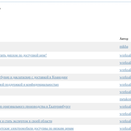
в
Автор
mikha
ить диплом по доступной цене!
worksal
worksal
worksal
сбувир и даклатасвир с доставкой в Кранодаре
worksal
жной поддержкой и конфиденциальностью
worksal
worksal
metako
ир оригинального производства в Екатеринбурге
worksal
worksal
и стать экспертом в своей области
worksal
детские электромобили доступны по низким ценам
worksal