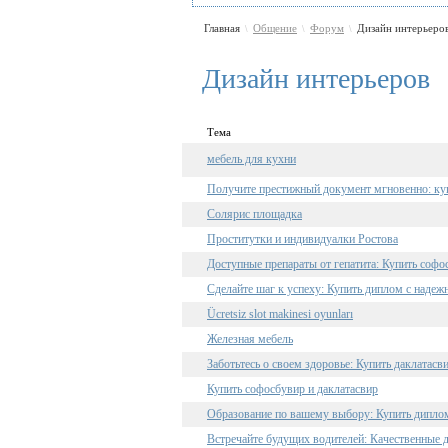
Главная
Общение
Форум
Дизайн интерьеро
\
\
\
Дизайн интерьеров
Тема
мебель для кухни
Получите престижный документ мгновенно: куп
Солярис площадка
Проститутки и индивидуалки Ростова
Доступные препараты от гепатита: Купить софо
Сделайте шаг к успеху: Купить диплом с наде
Ücretsiz slot makinesi oyunları
Железная мебель
Заботьтесь о своем здоровье: Купить даклатасв
Купить софосбувир и даклатасвир
Образование по вашему выбору: Купить диплом 
Встречайте будущих водителей: Качественные 