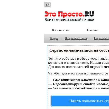
EN
Всё о плитке
Полезное
Форум
|
Вопросы и ответы
|
Обратная с
Сервис онлайн-записи на собс
Тот, кто работает в сфере услуг, зна
клиентам о визитах тоже. Нашли са
Для новых пользователей
первый мес
Чат-бот для мастеров и специалистов
—
Сам записывает клиентов и напо
—
Персонализирует скидки, чаевые
—
Увеличивает доходимость и пом
Начать пользоваться с