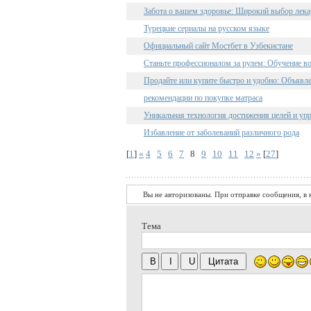
Забота о вашем здоровье: Широкий выбор лекар
Турецкие сериалы на русском языке
Официальный сайт Мостбет в Узбекистане
Станьте профессионалом за рулем: Обучение 
Продайте или купите быстро и удобно: Объявл
рекомендации по покупке матраса
Уникальная технология достижения целей и уп
Избавление от заболеваний различного рода
[
1
]
«
4
5
6
7
8
9
10
11
12
»
[
27
]
Вы не авторизованы. При отправке сообщения, в к
Тема