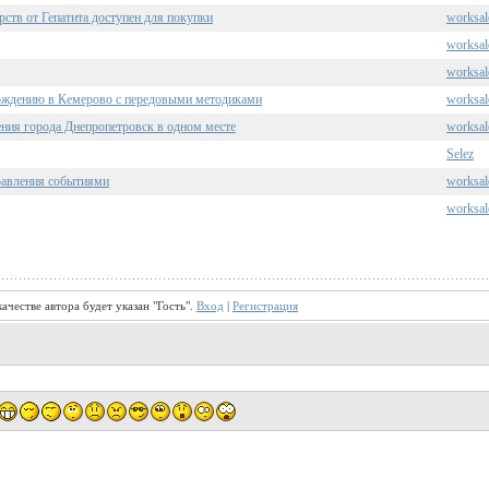
ств от Гепатита доступен для покупки
worksal
worksal
worksal
вождению в Кемерово с передовыми методиками
worksal
ения города Днепропетровск в одном месте
worksal
Selez
равления событиями
worksal
worksal
ачестве автора будет указан "Гость".
Вход
|
Регистрация