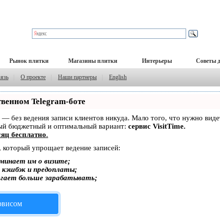
Рынок плитки
Магазины плитки
Интерьеры
Советы 
вязь
|
О проекте
|
Наши партнеры
|
English
твенном Telegram-боте
ет — без ведения записи клиентов никуда. Мало того, что нужно вид
мый бюджетный и оптимальный вариант:
сервис VisitTime.
яц бесплатно
.
, который упрощает ведение записей:
минает им о визите;
, кэшбэк и предоплаты;
огает больше зарабатывать;
ервисом