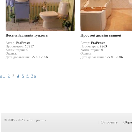
Веселый дизайн туалета
Простой дизайн ванной
Автор:
EtoProsto
Автор:
EtoProsto
Просмотров:
15917
Просмотров:
9263
Комментарии:
0
Комментарии:
0
Оценка:
Оценка:
Дата добавления :
27.01.2006
Дата добавления :
27.01.2006
«
1
2
3
4
5
6
7
»
© 2005 - 2023, «Это просто»
|
О проекте
|
Обра