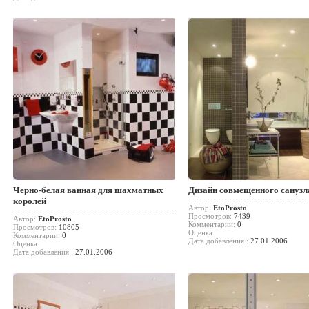
Черно-белая ванная для шахматных
Дизайн совмещенного санузл
королей
Автор:
EtoProsto
Просмотров:
7439
Автор:
EtoProsto
Комментарии:
0
Просмотров:
10805
Оценка:
Комментарии:
0
Дата добавления :
27.01.2006
Оценка:
Дата добавления :
27.01.2006