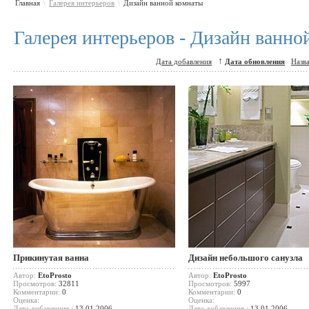
Главная
Галерея интерьеров
Дизайн ванной комнаты
\
\
Галерея интерьеров - Дизайн ванно
↑
Дата добавления
Дата обновления
Назв
Прикинутая ванна
Дизайн небольшого санузла
Автор:
EtoProsto
Автор:
EtoProsto
Просмотров:
32811
Просмотров:
5997
Комментарии:
0
Комментарии:
0
Оценка:
Оценка:
Дата добавления :
13.01.2006
Дата добавления :
13.01.2006