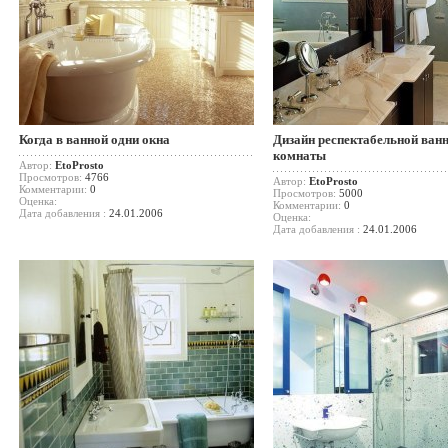
Когда в ванной одни окна
Дизайн респектабельной ван
комнаты
Автор:
EtoProsto
Просмотров:
4766
Автор:
EtoProsto
Комментарии:
0
Просмотров:
5000
Оценка:
Комментарии:
0
Дата добавления :
24.01.2006
Оценка:
Дата добавления :
24.01.2006