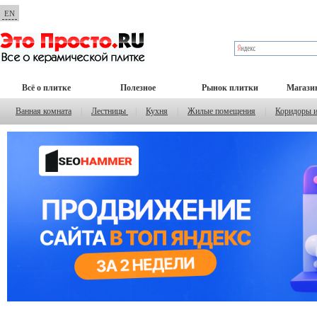
EN
Всё о плитке
Полезное
Рынок плитки
Магази
Ванная комната
|
Лестницы
|
Кухня
|
Жилые помещения
|
Коридоры 