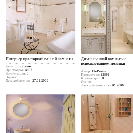
Интерьер просторной ванной комнаты
Дизайн ванной комнаты с
использованием мозаики
Автор:
EtoProsto
Просмотров:
8407
Автор:
EtoProsto
Комментарии:
0
Просмотров:
12891
Оценка:
Комментарии:
0
Дата добавления :
27.01.2006
Оценка:
Дата добавления :
27.01.2006