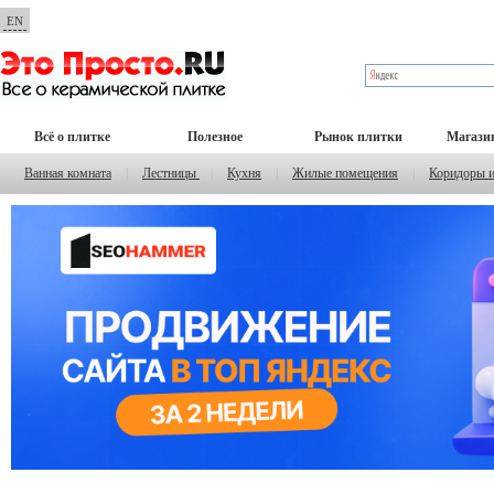
EN
Всё о плитке
Полезное
Рынок плитки
Магази
Ванная комната
|
Лестницы
|
Кухня
|
Жилые помещения
|
Коридоры 