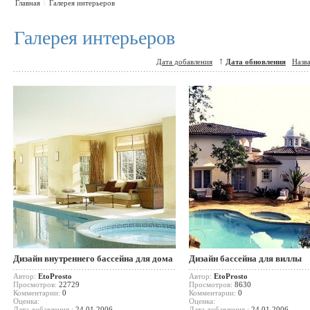
Главная
Галерея интерьеров
\
Галерея интерьеров
↑
Дата добавления
Дата обновления
Назв
Дизайн внутреннего бассейна для дома
Дизайн бассейна для виллы
Автор:
EtoProsto
Автор:
EtoProsto
Просмотров:
22729
Просмотров:
8630
Комментарии:
0
Комментарии:
0
Оценка:
Оценка:
Дата добавления :
24.01.2006
Дата добавления :
24.01.2006