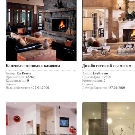
Каменная гостиная с камином
Дизайн гостиной с камином
Автор:
EtoProsto
Автор:
EtoProsto
Просмотров:
13260
Просмотров:
12500
Комментарии:
0
Комментарии:
0
Оценка:
Оценка:
Дата добавления :
27.01.2006
Дата добавления :
27.01.2006