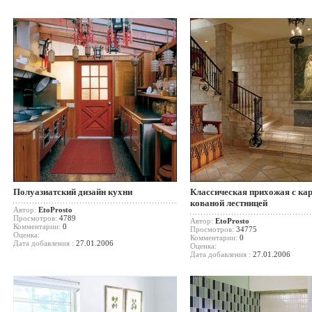
Полуазиатский дизайн кухни
Классическая прихожая с кар
кованой лестницей
Автор:
EtoProsto
Просмотров:
4789
Автор:
EtoProsto
Комментарии:
0
Просмотров:
34775
Оценка:
Комментарии:
0
Дата добавления :
27.01.2006
Оценка:
Дата добавления :
27.01.2006