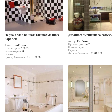
Черно-белая ванная для шахматных
Дизайн совмещенного санузл
королей
Автор:
EtoProsto
Просмотров:
7439
Автор:
EtoProsto
Комментарии:
0
Просмотров:
10805
Оценка:
Комментарии:
0
Дата добавления :
27.01.2006
Оценка:
Дата добавления :
27.01.2006