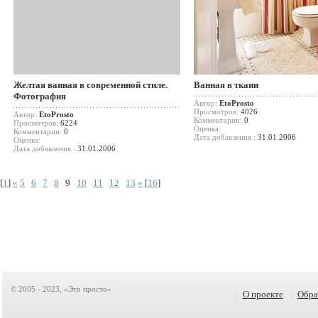
Желтая ванная в современной стиле.
Ванная в ткани
Фотография
Автор:
EtoProsto
Просмотров:
4026
Автор:
EtoProsto
Комментарии:
0
Просмотров:
6224
Оценка:
Комментарии:
0
Дата добавления :
31.01.2006
Оценка:
Дата добавления :
31.01.2006
[
1
]
«
5
6
7
8
9
10
11
12
13
»
[
16
]
© 2005 - 2023, «Это просто»
|
О проекте
|
Обра