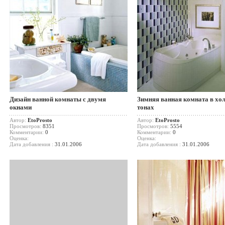
Дизайн ванной комнаты с двумя
Зимняя ванная комната в хо
окнами
тонах
Автор:
EtoProsto
Автор:
EtoProsto
Просмотров:
8351
Просмотров:
5554
Комментарии:
0
Комментарии:
0
Оценка:
Оценка:
Дата добавления :
31.01.2006
Дата добавления :
31.01.2006