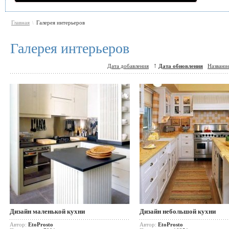
Главная
Галерея интерьеров
\
Галерея интерьеров
↑
Дата добавления
Дата обновления
Названи
Дизайн маленькой кухни
Дизайн небольшой кухни
Автор:
EtoProsto
Автор:
EtoProsto