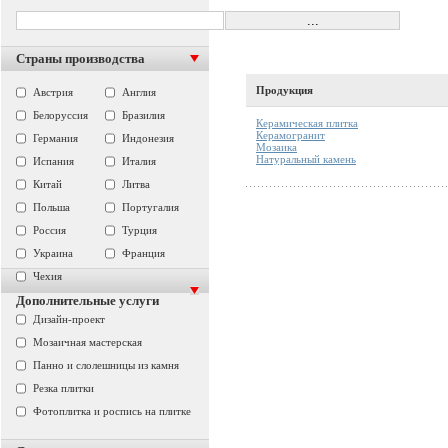
Страны производства
Продукция
Австрия
Англия
Белоруссия
Бразилия
Керамическая плитка
Керамогранит
Германия
Индонезия
Мозаика
Натуральный камень
Испания
Италия
Китай
Литва
Польша
Португалия
Россия
Турция
Украина
Франция
Чехия
Дополнительные услуги
Дизайн-проект
Мозаичная мастерская
Панно и слолешницы из камня
Резка плитки
Фотоплитка и роспись на плитке