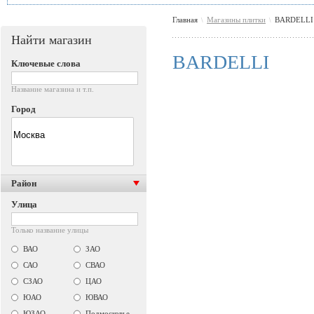
Главная
Магазины плитки
BARDELLI
\
\
Найти магазин
BARDELLI
Ключевые слова
Название магазина и т.п.
Город
Район
Улица
Только название улицы
ВАО
ЗАО
САО
СВАО
СЗАО
ЦАО
ЮАО
ЮВАО
ЮЗАО
Подмосковье