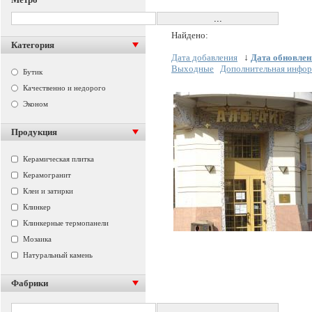
Найдено:
Категория
Дата добавления
↓
Дата обновлен
Выходные
Дополнительная инфо
Бутик
Качественно и недорого
Эконом
Продукция
Керамическая плитка
Керамогранит
Клеи и затирки
Клинкер
Клинкерные термопанели
Мозаика
Натуральный камень
Фабрики