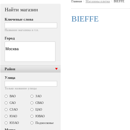
Главная
Магазины плитки
BIEFFE
\
\
Найти магазин
BIEFFE
Ключевые слова
Название магазина и т.п.
Город
Район
Улица
Только название улицы
ВАО
ЗАО
САО
СВАО
СЗАО
ЦАО
ЮАО
ЮВАО
ЮЗАО
Подмосковье
Метро