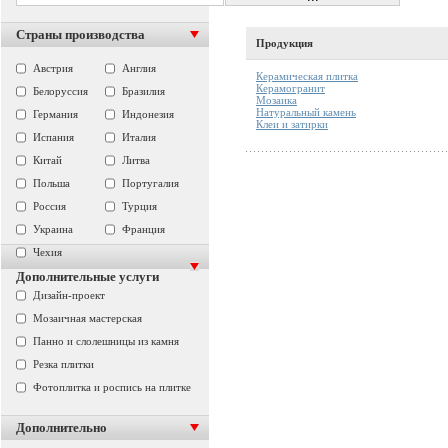
Страны производства
Продукция
Австрия
Англия
Керамическая плитка
Керамогранит
Белоруссия
Бразилия
Мозаика
Натуральный камень
Германия
Индонезия
Клеи и затирки
Испания
Италия
Китай
Литва
Польша
Португалия
Россия
Турция
Украина
Франция
Чехия
Дополнительные услуги
Дизайн-проект
Мозаичная мастерская
Панно и слолешницы из камня
Резка плитки
Фотоплитка и роспись на плитке
Дополнительно