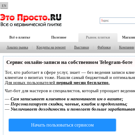
EN
Всё о плитке
Полезное
Рынок плитки
Магази
Анализ рынка
|
Кредиты на ремонт
|
Выставки
|
Фабрики
|
Компании
Сервис онлайн-записи на собственном Telegram-боте
Тот, кто работает в сфере услуг, знает — без ведения записи кл
клиентам о визитах тоже. Нашли самый бюджетный и оптимальн
Для новых пользователей
первый месяц бесплатно
.
Чат-бот для мастеров и специалистов, который упрощает ведение
—
Сам записывает клиентов и напоминает им о визите;
—
Персонализирует скидки, чаевые, кэшбэк и предоплаты;
—
Увеличивает доходимость и помогает больше зарабатыва
Начать пользоваться сервисом