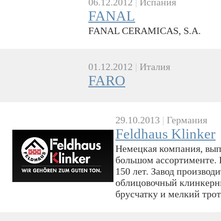
06.12.2012
|
Испания
FANAL
FANAL CERAMICAS, S.A.
01.12.2012
|
Италия
FARO
29.10.2013
|
Германия
Feldhaus Klinker
Немецкая компания, вып
большом ассортименте. 
150 лет. Завод производ
облицовочный клинкерны
брусчатку и мелкий тро