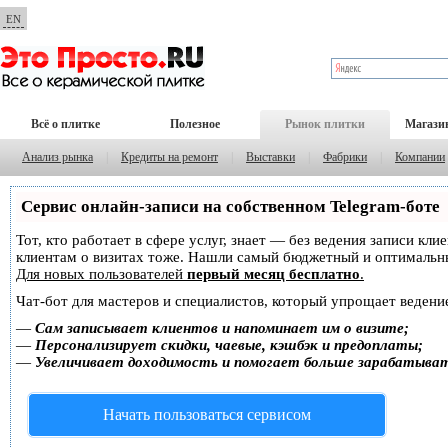
EN
Всё о плитке
Полезное
Рынок плитки
Магази
Анализ рынка
|
Кредиты на ремонт
|
Выставки
|
Фабрики
|
Компании
Сервис онлайн-записи на собственном Telegram-боте
Тот, кто работает в сфере услуг, знает — без ведения записи кл
клиентам о визитах тоже. Нашли самый бюджетный и оптимальн
Для новых пользователей
первый месяц бесплатно
.
Чат-бот для мастеров и специалистов, который упрощает ведение
—
Сам записывает клиентов и напоминает им о визите;
—
Персонализирует скидки, чаевые, кэшбэк и предоплаты;
—
Увеличивает доходимость и помогает больше зарабатыва
Начать пользоваться сервисом