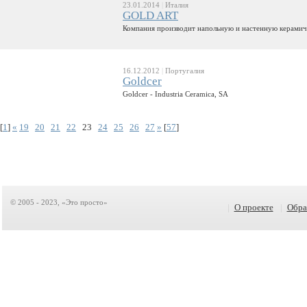
23.01.2014
|
Италия
GOLD ART
Компания производит напольную и настенную керамиче
16.12.2012
|
Португалия
Goldcer
Goldcer - Industria Ceramica, SA
[
1
]
«
19
20
21
22
23
24
25
26
27
»
[
57
]
© 2005 - 2023, «Это просто»
|
О проекте
|
Обра