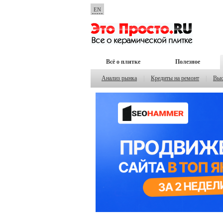
EN
Всё о плитке
Полезное
Анализ рынка
|
Кредиты на ремонт
|
Выс