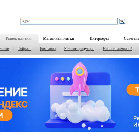
Рынок плитки
Магазины плитки
Интерьеры
Советы 
тавки
|
Фабрики
|
Компании
|
Каталог продукции
|
Новости компаний
|