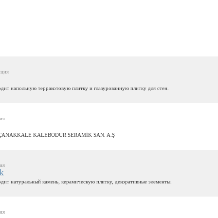
ция
дит напольную терракотовую плитку и глазурованную плитку для стен.
ия
ÇANAKKALE KALEBODUR SERAMİK SAN. A.Ş
ия
ik
дит натуральный камень, керамическую плитку, декоративные элементы.
ия