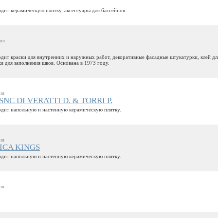
дит керамическую плитку, аксессуары для бассейнов.
ия
дит краски для внутренних и наружных работ, декоративные фасадные штукатурки, клей дл
и для заполнения швов. Основана в 1973 году.
ия
NC DI VERATTI D. & TORRI P.
дит напольную и настенную керамическую плитку.
ия
ICA KINGS
дит напольную и настенную керамическую плитку.
ия