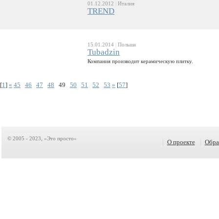
01.12.2012
|
Италия
TREND
15.01.2014
|
Польша
Tubadzin
Компания производит керамическую плитку.
[
1
]
«
45
46
47
48
49
50
51
52
53
»
[
57
]
© 2005 - 2023, «Это просто»
|
О проекте
|
Обра