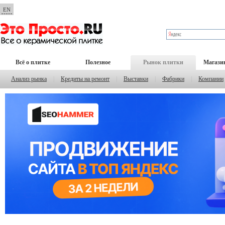
EN
Всё о плитке
Полезное
Рынок плитки
Магази
Анализ рынка
|
Кредиты на ремонт
|
Выставки
|
Фабрики
|
Компании