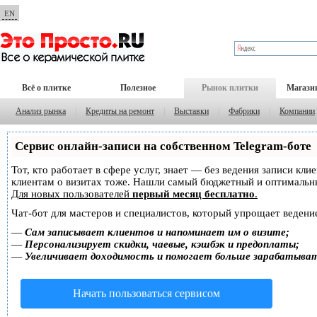
EN
Всё о плитке
Полезное
Рынок плитки
Магази
Анализ рынка
|
Кредиты на ремонт
|
Выставки
|
Фабрики
|
Компании
Сервис онлайн-записи на собственном Telegram-боте
Тот, кто работает в сфере услуг, знает — без ведения записи кл
клиентам о визитах тоже. Нашли самый бюджетный и оптимальн
Для новых пользователей
первый месяц бесплатно
.
Чат-бот для мастеров и специалистов, который упрощает ведение
—
Сам записывает клиентов и напоминает им о визите;
—
Персонализирует скидки, чаевые, кэшбэк и предоплаты;
—
Увеличивает доходимость и помогает больше зарабатыва
Начать пользоваться сервисом