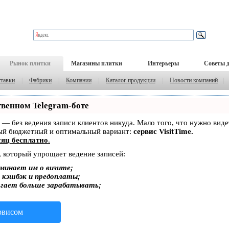
Рынок плитки
Магазины плитки
Интерьеры
Советы 
тавки
|
Фабрики
|
Компании
|
Каталог продукции
|
Новости компаний
|
твенном Telegram-боте
ет — без ведения записи клиентов никуда. Мало того, что нужно вид
мый бюджетный и оптимальный вариант:
сервис VisitTime.
яц бесплатно
.
, который упрощает ведение записей:
минает им о визите;
, кэшбэк и предоплаты;
огает больше зарабатывать;
ервисом