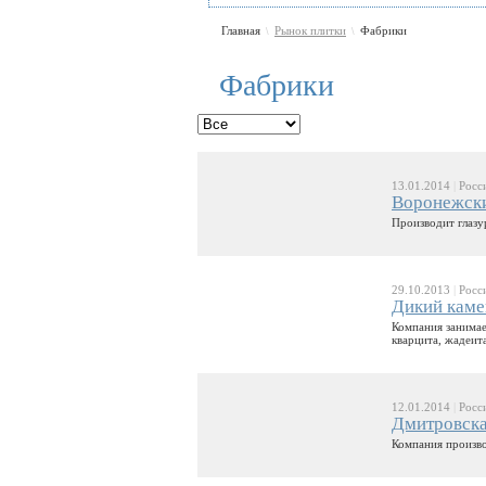
Главная
Рынок плитки
Фабрики
\
\
Фабрики
13.01.2014
|
Росс
Воронежски
Производит глазу
29.10.2013
|
Росс
Дикий каме
Компания занимае
кварцита, жадеит
12.01.2014
|
Росс
Дмитровска
Компания произво