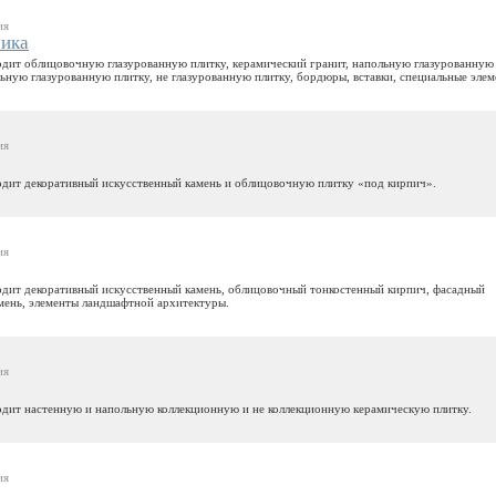
ия
ика
дит облицовочную глазурованную плитку, керамический гранит, напольную глазурованную
льную глазурованную плитку, не глазурованную плитку, бордюры, вставки, специальные элем
ия
дит декоративный искусственный камень и облицовочную плитку «под кирпич».
ия
дит декоративный искусственный камень, облицовочный тонкостенный кирпич, фасадный
мень, элементы ландшафтной архитектуры.
ия
дит настенную и напольную коллекционную и не коллекционную керамическую плитку.
ия