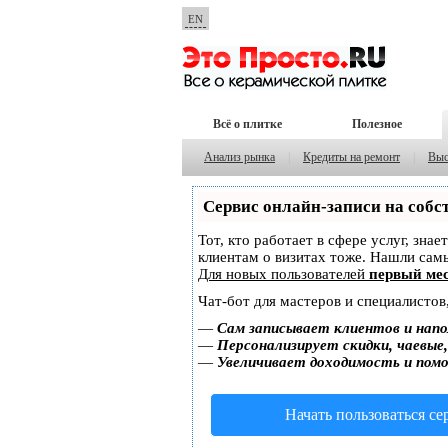
EN
Всё о плитке
Полезное
Анализ рынка
|
Кредиты на ремонт
|
Выс
Сервис онлайн-записи на собс
Тот, кто работает в сфере услуг, зна
клиентам о визитах тоже. Нашли са
Для новых пользователей
первый мес
Чат-бот для мастеров и специалистов
—
Сам записывает клиентов и напо
—
Персонализирует скидки, чаевые
—
Увеличивает доходимость и пом
Начать пользоваться с