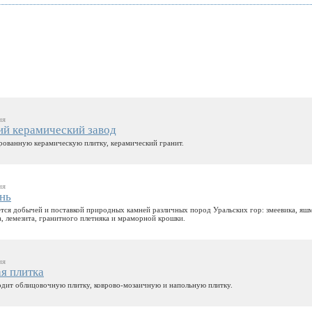
ия
й керамический завод
рованную керамическую плитку, керамический гранит.
ия
нь
тся добычей и поставкой природных камней различных пород Уральских гор: змеевика, яш
а, лемезита, гранитного плетняка и мраморной крошки.
ия
я плитка
дит облицовочную плитку, коврово-мозаичную и напольную плитку.