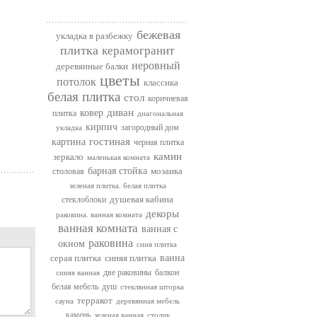
бежевая
укладка в разбежку
плитка
керамогранит
неровный
деревянные балки
цветы
потолок
классика
белая плитка
стол
коричневая
диван
ковер
плитка
диагональная
кирпич
загородный дом
укладка
гостиная
картина
черная плитка
камин
зеркало
маленькая комната
барная стойка
мозаика
столовая
зеленая плитка. белая плитка
душевая кабина
стеклоблоки
декоры
раковина. ванная комната
ванная комната
ванная с
раковина
окном
синя плитка
серая плитка
синяя плитка
ванна
две раковины
балкон
синяя ванная
белая мебель
душ
стеклянная шторка
терракот
сауна
деревянная мебель
камень
зеленая ванная
столик