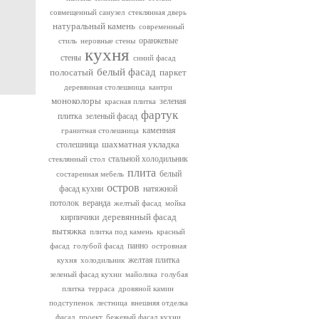
совмещенный санузел
стеклянная дверь
натуральный камень
современный
оранжевые
стиль
неровные стены
кухня
стены
синий фасад
белый фасад
полосатый
паркет
деревянная столешница
кантри
моноколоры
зеленая
красная плитка
фартук
плитка
зеленый фасад
каменная
гранитная столешница
шахматная укладка
столешница
стальной холодильник
стеклянный стол
плита
белый
состаренная мебель
остров
фасад кухни
натяжной
потолок
веранда
желтый фасад
мойка
деревянный фасад
кирпичики
вытяжка
плитка под камень
красный
панно
фасад
голубой фасад
островная
желтая плитка
кухня
холодильник
зеленый фасад кухни
майолика
голубая
плитка
терраса
дровяной камин
подступенок
лестница
внешняя отделка
фасад
проект
бежевый фасад кухни