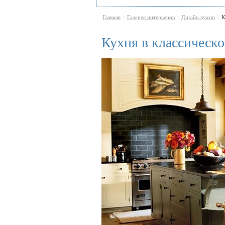
Главная
Галерея интерьеров
Дизайн кухни
К
\
\
\
Кухня в классическо