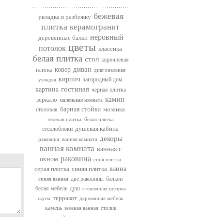
бежевая
укладка в разбежку
плитка
керамогранит
неровный
деревянные балки
цветы
потолок
классика
белая плитка
стол
коричневая
диван
ковер
плитка
диагональная
кирпич
загородный дом
укладка
гостиная
картина
черная плитка
камин
зеркало
маленькая комната
барная стойка
мозаика
столовая
зеленая плитка. белая плитка
душевая кабина
стеклоблоки
декоры
раковина. ванная комната
ванная комната
ванная с
раковина
окном
синя плитка
серая плитка
синяя плитка
ванна
две раковины
балкон
синяя ванная
белая мебель
душ
стеклянная шторка
терракот
сауна
деревянная мебель
камень
зеленая ванная
столик