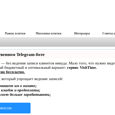
Рынок плитки
Магазины плитки
Интерьеры
Советы 
твенном Telegram-боте
ет — без ведения записи клиентов никуда. Мало того, что нужно вид
мый бюджетный и оптимальный вариант:
сервис VisitTime.
яц бесплатно
.
, который упрощает ведение записей:
минает им о визите;
, кэшбэк и предоплаты;
огает больше зарабатывать;
ервисом