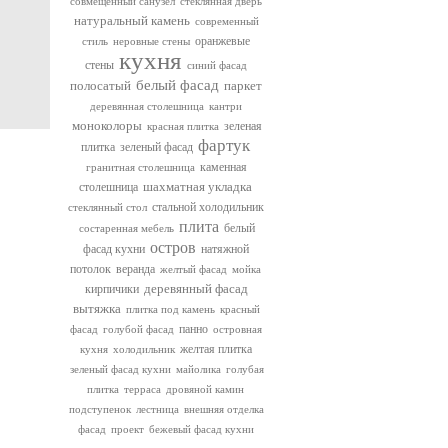
совмещенный санузел
стеклянная дверь
натуральный камень
современный
оранжевые
стиль
неровные стены
кухня
стены
синий фасад
белый фасад
полосатый
паркет
деревянная столешница
кантри
моноколоры
зеленая
красная плитка
фартук
плитка
зеленый фасад
каменная
гранитная столешница
шахматная укладка
столешница
стальной холодильник
стеклянный стол
плита
белый
состаренная мебель
остров
фасад кухни
натяжной
потолок
веранда
желтый фасад
мойка
деревянный фасад
кирпичики
вытяжка
плитка под камень
красный
панно
фасад
голубой фасад
островная
желтая плитка
кухня
холодильник
зеленый фасад кухни
майолика
голубая
плитка
терраса
дровяной камин
подступенок
лестница
внешняя отделка
фасад
проект
бежевый фасад кухни