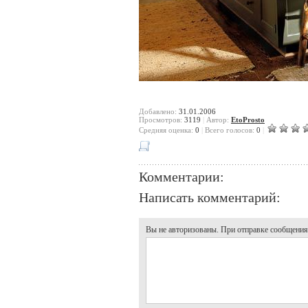
Добавлено:
31.01.2006
Просмотров:
3119
|
Автор:
EtoProsto
Cредняя оценка:
0
|
Всего голосов:
0
|
Комментарии:
Написать комментарий:
Вы не авторизованы. При отправке сообщения, 