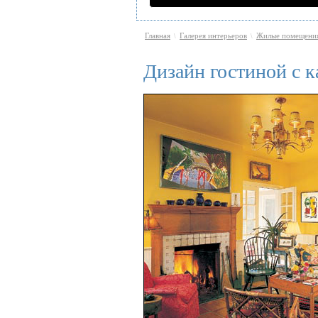
Главная
Галерея интерьеров
Жилые помещени
\
\
Дизайн гостиной с к