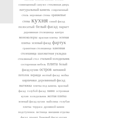
совмещенный санузел
стеклянная дверь
натуральный камень
современный
оранжевые
стиль
неровные стены
кухня
стены
синий фасад
белый фасад
полосатый
паркет
деревянная столешница
кантри
моноколоры
зеленая
красная плитка
фартук
плитка
зеленый фасад
каменная
гранитная столешница
шахматная укладка
столешница
стальной холодильник
стеклянный стол
плита
белый
состаренная мебель
остров
фасад кухни
натяжной
потолок
веранда
желтый фасад
мойка
деревянный фасад
кирпичики
вытяжка
плитка под камень
красный
панно
фасад
голубой фасад
островная
желтая плитка
кухня
холодильник
зеленый фасад кухни
майолика
голубая
плитка
терраса
дровяной камин
подступенок
лестница
внешняя отделка
фасад
проект
бежевый фасад кухни