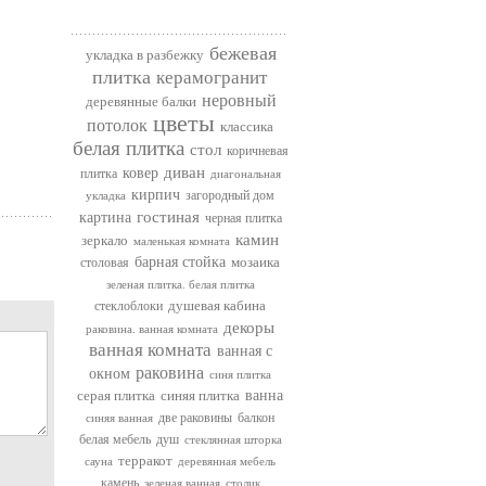
бежевая
укладка в разбежку
плитка
керамогранит
неровный
деревянные балки
цветы
потолок
классика
белая плитка
стол
коричневая
диван
ковер
плитка
диагональная
кирпич
загородный дом
укладка
гостиная
картина
черная плитка
камин
зеркало
маленькая комната
барная стойка
мозаика
столовая
зеленая плитка. белая плитка
душевая кабина
стеклоблоки
декоры
раковина. ванная комната
ванная комната
ванная с
раковина
окном
синя плитка
серая плитка
синяя плитка
ванна
две раковины
балкон
синяя ванная
белая мебель
душ
стеклянная шторка
терракот
сауна
деревянная мебель
камень
зеленая ванная
столик