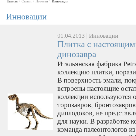
Главная
Статьи
Новости
Инновации
\
\
\
Инновации
01.04.2013
|
Инновации
Плитка с настоящим
динозавра
Итальянская фабрика Petr
коллекцию плитки, пораз
В поверхность эмали, по
встроены настоящие остат
коллекции используются 
торозавров, бронтозавров
диплодоков, не представ
для науки. В разработке 
команда палеонтологов из