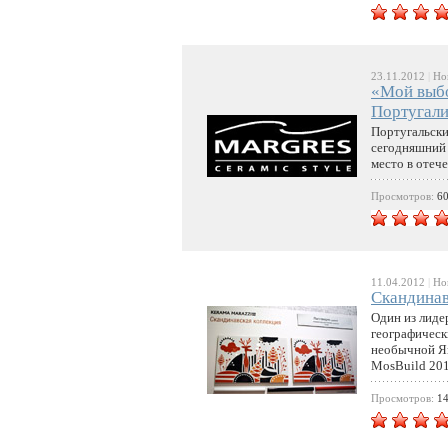
23.11.2012
|
Но
«Мой выбо
Португал
Португальски
сегодняшний а
место в отеч
Просмотров:
6
11.04.2012
|
Но
Скандинав
Один из лиде
географическ
необычной Яп
MosBuild 20
Просмотров:
1