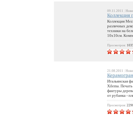
09.11.2011
|
Нови
Коллекция п
Коллекция Mezz
различных дек
техники на бел
10x10см. Комп
Просмотров:
103
21.08.2011
|
Нови
Керамогран
Итальянская ф
Xilema. Печать
фактуры дерев
от рубанка - 
Просмотров:
229