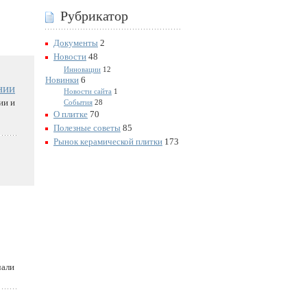
Рубрикатор
Документы
2
Новости
48
Инновации
12
Новинки
6
нии
Новости сайта
1
ии и
События
28
О плитке
70
Полезные советы
85
Рынок керамической плитки
173
чали