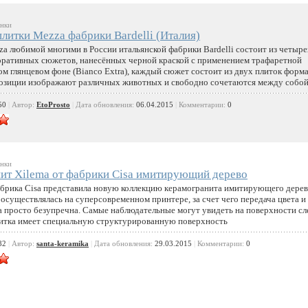
нки
литки Mezza фабрики Bardelli (Италия)
a любимой многими в России итальянской фабрики Bardelli состоит из четыре
оративных сюжетов, нанесённых черной краской с применением трафаретной
ом глянцевом фоне (Bianco Extra), каждый сюжет состоит из двух плиток форм
озиции изображают различных животных и свободно сочетаются между собой
50
|
Автор:
EtoProsto
|
Дата обновления:
06.04.2015
|
Комментарии:
0
нки
ит Xilema от фабрики Cisa имитирующий дерево
абрика Cisa представила новую коллекцию керамогранита имитирующего дерев
 осуществлялась на суперсовременном принтере, за счет чего передача цвета и
а просто безупречна. Самые наблюдательные могут увидеть на поверхности с
плитка имеет специальную структурированную поверхность
82
|
Автор:
santa-keramika
|
Дата обновления:
29.03.2015
|
Комментарии:
0