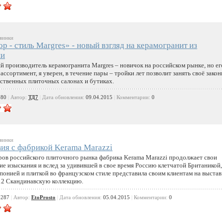
винки
р - стиль Margres» - новый взгляд на керамогранит из
ии
й производитель керамогранита Margres – новичок на российском рынке, но ег
ссортимент, я уверен, в течение пары – тройки лет позволит занять своё зако
ественных плиточных салонах и бутиках.
080
|
Автор:
ТД7
|
Дата обновления:
09.04.2015
|
Комментарии:
0
винки
ия с фабрикой Kerama Marazzi
ров российского плиточного рынка фабрика Kerama Marazzi продолжает свои
ие изыскания и вслед за удивившей в свое время Россию клетчатой Британикой,
онией и плиткой во французском стиле представила своим клиентам на выстав
12 Скандинавскую коллекцию.
4287
|
Автор:
EtoProsto
|
Дата обновления:
05.04.2015
|
Комментарии:
0