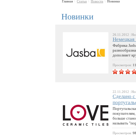
Главная
Статьи
Новости
Новинки
\
\
\
Новинки
26.11.2012
|
Но
Немецкая м
Фабрика Jasb
разнообразна
дополняет к
Просмотров:
1
22.11.2012
|
Но
Сделано с
португаль
Португальска
покупателям, 
больше стано
называть "по
Просмотров:
9