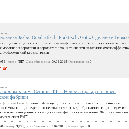
винки
озаика Jasba. Quadratisch. Praktisch. Gut... Сделано в Герма
a специализируется в основном на мелкоформатной плитке – кухонные коллекц
я мозаика из керамики и керамогранита. А также эти коллекции очень эффектно
рупноформатный керамогранит.
1956
|
Автор:
ТД7
|
Дата обновления:
09.04.2015
|
Комментарии:
0
винки
 любовью. Love Ceramic Tiles. Новое лицо крупнейшей
ской фабрики
я фабрика Love Ceramic Tiles ещё достаточно слабо известна российским
но с момента проведённого несколько лет назад ребрендинга, год за годом всё
вится неравнодушных к выпускаемым фабрикой коллекциям. Фабрику даже на
ртугальским FAP"
806
|
Автор:
ТД7
|
Дата обновления:
09.04.2015
|
Комментарии:
0