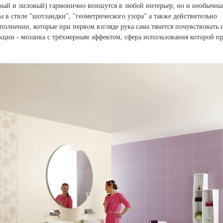
овый и лиловый) гармонично впишутся в любой интерьер, но и необычны
в стиле "шотландки", "геометрического узора" а также действительно
олнении, которые при первом взгляде рука сама тянется почувствовать 
кции - мозаика с трёхмерным эффектом, сфера использования которой пр