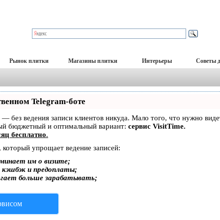
Рынок плитки
Магазины плитки
Интерьеры
Советы 
твенном Telegram-боте
ет — без ведения записи клиентов никуда. Мало того, что нужно вид
мый бюджетный и оптимальный вариант:
сервис VisitTime.
яц бесплатно
.
, который упрощает ведение записей:
минает им о визите;
, кэшбэк и предоплаты;
огает больше зарабатывать;
ервисом