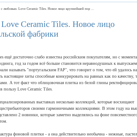
 с любовью. Love Ceramic Tiles. Новое лицо крупнейшей пор ...
Love Ceramic Tiles. Новое лицо
льской фабрики
les ещё достаточно слабо известна российским покупателям, но с момента
ендинга, год за годом всё больше становится неравнодушных к выпускае
али называть "португальским FAP", что говорит о том, что ей удалось н
ь настоящие хиты способные конкурировать на равных как по качеству, т
ми. А тот факт что облицовочная плитка из белой глины ректифицирова
 пользу Love Ceramic Tiles.
пециализированных выставках несколько коллекций, которые восхищают
 дистрибьюторов своими гармоничными коллекциями. В этом году на вы
едставлено 2 новинки, которые заметно выделялись на фоне повсеместног
том.
фактура фоновой плитки - а она действительно необычна - нежные, пасте