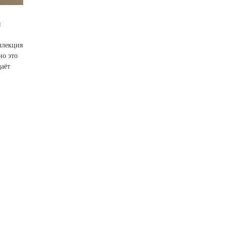
ы
ллекция
но это
аёт