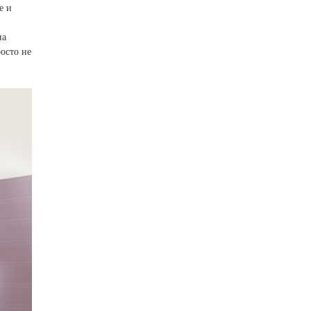
е и
на
осто не