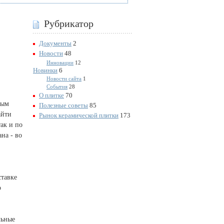
Рубрикатор
Документы
2
Новости
48
Инновации
12
Новинки
6
Новости сайта
1
События
28
О плитке
70
мым
Полезные советы
85
айти
Рынок керамической плитки
173
ак и по
на - во
ставке
о
льные