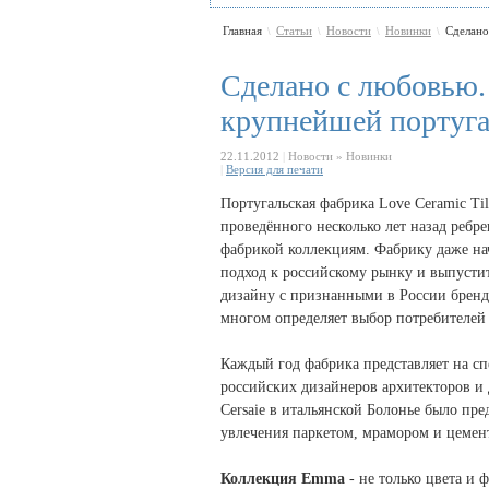
Главная
Статьи
Новости
Новинки
Сделано
\
\
\
\
Сделано с любовью. 
крупнейшей португа
22.11.2012
|
Новости » Новинки
|
Версия для печати
Португальская фабрика Love Ceramic Ti
проведённого несколько лет назад ребр
фабрикой коллекциям. Фабрику даже нач
подход к российскому рынку и выпустит
дизайну с признанными в России бренда
многом определяет выбор потребителей в
Каждый год фабрика представляет на с
российских дизайнеров архитекторов и
Cersaiе в итальянской Болонье было пр
увлечения паркетом, мрамором и цемен
Коллекция Emma
- не только цвета и 