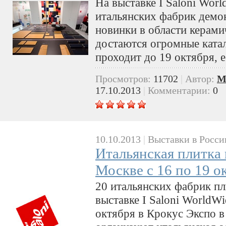
На выставке I Saloni Worl
итальянских фабрик демо
новинки в области керами
достаются огромные катал
проходит до 19 октября, е
Просмотров:
11702
|
Автор:
M
17.10.2013
|
Комментарии:
0
10.10.2013
|
Выставки в Росси
Итальянская плитка н
Москве с 16 по 19 о
20 итальянских фабрик пл
выставке I Saloni WorldW
октября в Крокус Экспо 