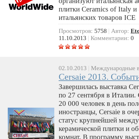
организуют итальянская а
плитки Ceramics of Italy 
итальянских товаров ICE
Просмотров:
5758
|
Автор:
Et
11.10.2013
|
Комментарии:
0
02.10.2013
|
Международные в
Cersaie 2013. Событ
Завершилась выставка Сer
по 27 сентября в Италии
20 000 человек в день по
иностранцы, Cersaie в оч
статус крупнейшей между
керамической плитки и о
комнат. В программу выс