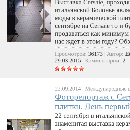
Выставка Cersaie, проход
итальянской Болонье явля
моды в керамической плит
сентябре на Cersaie то и 
продаваться как минимум
нас ждет в этом году? Обз
Просмотров:
36173
|
Автор:
E
29.03.2015
|
Комментарии:
2
22.09.2014
|
Международные в
Фоторепортаж с Cer
плитки. День первы
22 сентября в итальянско
знаменитая выставка кера