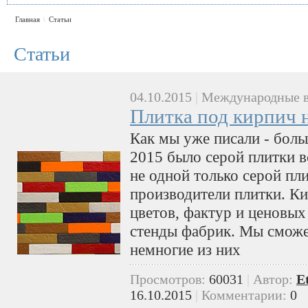
Главная
Статьи
\
Статьи
04.10.2015
|
Международные в
Плитка под кирпич н
Как мы уже писали - больш
2015 было серой плитки 
не одной только серой пл
производители плитки. К
цветов, фактур и ценовых
стенды фабрик. Мы сможе
немногие из них
Просмотров:
60031
|
Автор:
E
16.10.2015
|
Комментарии:
0