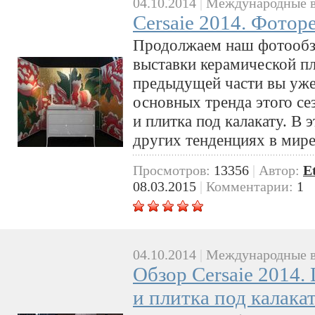
04.10.2014
|
Международные в
Cersaie 2014. Фотор
Продолжаем наш фотообз
выставки керамической пл
предыдущей части вы уже 
основных тренда этого се
и плитка под калакату. В 
других тенденциях в мир
Просмотров:
13356
|
Автор:
E
08.03.2015
|
Комментарии:
1
04.10.2014
|
Международные в
Обзор Cersaie 2014.
и плитка под калака