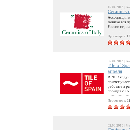
15.04.2013
|
Выс
Ceramics o
Ассоциация и
занимается п
России строи
Просмотров:
1
05.04.2013
|
Выс
Tile of Sp
апреля
В 2013 году 
примет участ
работать в р
пройдет с 16 
Просмотров:
3
02.03.2013
|
Меж
Cevisama 