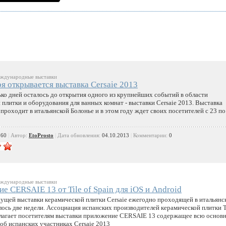
дународные выставки
ря открывается выставка Cersaie 2013
ько дней осталось до открытия одного из крупнейших событий в области
 плитки и оборудования для ванных комнат - выставки Cersaie 2013. Выставка
проходит в итальянской Болонье и в этом году ждет своих посетителей с 23 по
160
|
Автор:
EtoProsto
|
Дата обновления:
04.10.2013
|
Комментарии:
0
дународные выставки
е CERSAIE 13 от Tile of Spain для iOS и Android
дущей выставки керамической плитки Cersaie ежегодно проходящей в итальянс
лось две недели. Ассоциация испанских производителей керамической плитки T
длагает посетителям выставки приложение CERSAIE 13 содержащее всю основ
б испанских участниках Cersaie 2013