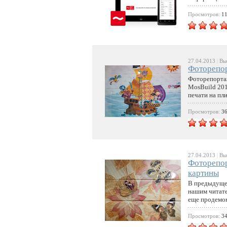
Просмотров:
1
27.04.2013
|
Выс
Фоторепор
Фоторепортаж
MosBuild 201
печати на пли
Просмотров:
3
27.04.2013
|
Выс
Фоторепор
картины
В предыдущей
нашим читате
еще продемон
Просмотров:
3