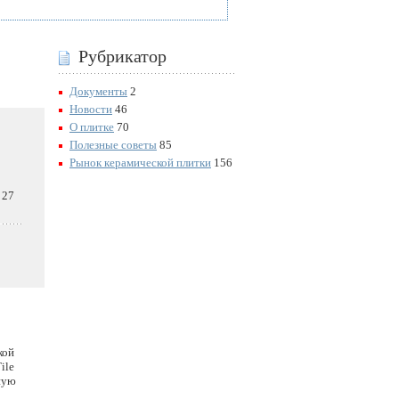
Рубрикатор
Документы
2
Новости
46
О плитке
70
Полезные советы
85
Рынок керамической плитки
156
 27
кой
ile
ную