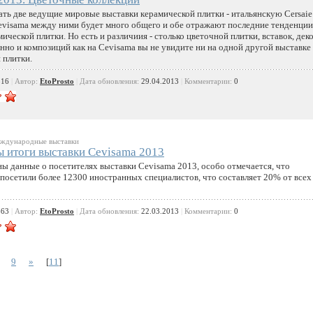
ать две ведущие мировые выставки керамической плитки - итальянскую Cersaie
visama между ними будет много общего и обе отражают последние тенденции
ической плитки. Но есть и различиия - столько цветочной плитки, вставок, дек
нно и композиций как на Cevisama вы не увидите ни на одной другой выставке
 плитки.
816
|
Автор:
EtoProsto
|
Дата обновления:
29.04.2013
|
Комментарии:
0
дународные выставки
 итоги выставки Cevisama 2013
ны данные о посетителях выставки Cevisama 2013, особо отмечается, что
посетили более 12300 иностранных специалистов, что составляет 20% от всех
463
|
Автор:
EtoProsto
|
Дата обновления:
22.03.2013
|
Комментарии:
0
9
»
[
11
]