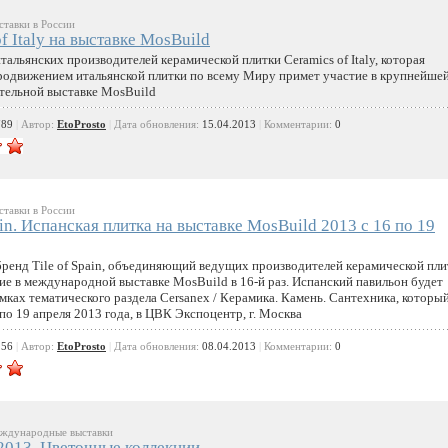
тавки в России
f Italy на выставке MosBuild
тальянских производителей керамической плитки Ceramics of Italy, которая
родвижением итальянской плитки по всему Миру примет участие в крупнейшей
тельной выставке MosBuild
789
|
Автор:
EtoProsto
|
Дата обновления:
15.04.2013
|
Комментарии:
0
тавки в России
ain. Испанская плитка на выставке MosBuild 2013 с 16 по 19
бренд Tile of Spain, объединяющий ведущих производителей керамической пли
ие в международной выставке MosBuild в 16-й раз. Испанский павильон будет
амках тематического раздела Cersanex / Керамика. Камень. Сантехника, которы
по 19 апреля 2013 года, в ЦВК Экспоцентр, г. Москва
256
|
Автор:
EtoProsto
|
Дата обновления:
08.04.2013
|
Комментарии:
0
дународные выставки
2013. Цветочные коллекции