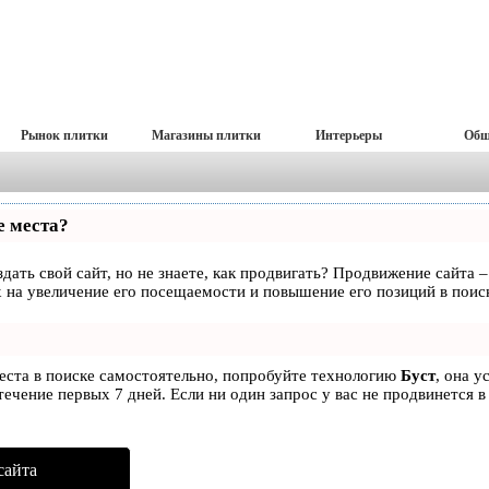
Рынок плитки
Магазины плитки
Интерьеры
Общ
е места?
дать свой сайт, но не знаете, как продвигать? Продвижение сайта –
 на увеличение его посещаемости и повышение его позиций в поис
места в поиске самостоятельно, попробуйте технологию
Буст
, она у
ечение первых 7 дней. Если ни один запрос у вас не продвинется в
сайта