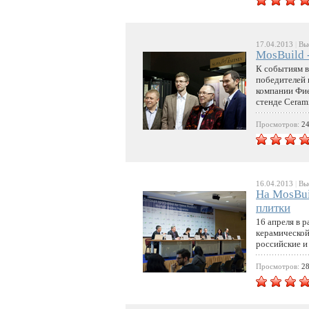
17.04.2013
|
Выс
MosBuild 
К событиям в
победителей 
компании Фие
стенде Ceramic
Просмотров:
2
16.04.2013
|
Выс
На MosBui
плитки
16 апреля в 
керамической
российские и
Просмотров:
2