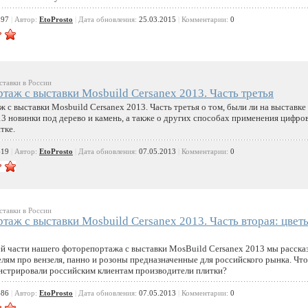
197
|
Автор:
EtoProsto
|
Дата обновления:
25.03.2015
|
Комментарии:
0
тавки в России
таж с выставки Mosbuild Cersanex 2013. Часть третья
 с выставки Mosbuild Cersanex 2013. Часть третья о том, были ли на выставке
3 новинки под дерево и камень, а также о других способах применения цифро
тке.
619
|
Автор:
EtoProsto
|
Дата обновления:
07.05.2013
|
Комментарии:
0
тавки в России
таж с выставки Mosbuild Cersanex 2013. Часть вторая: цвет
 части нашего фоторепортажа с выставки MosBuild Cersanex 2013 мы расска
лям про вензеля, панно и розоны предназначенные для российского рынка. Что
стрировали российским клиентам производители плитки?
486
|
Автор:
EtoProsto
|
Дата обновления:
07.05.2013
|
Комментарии:
0