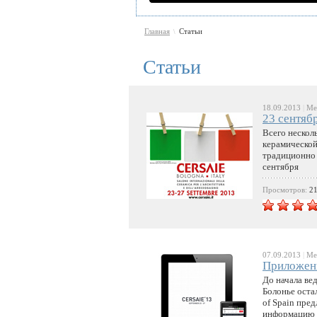
Главная
Статьи
\
Статьи
18.09.2013
|
Меж
23 сентяб
Всего нескол
керамической
традиционно 
сентября
Просмотров:
2
07.09.2013
|
Меж
Приложени
До начала ве
Болонье оста
of Spain пре
информацию о