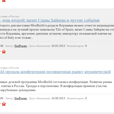
тавки в России
- день второй: визит Славы Зайцева и другие события
торого дня выставки MosBuild в разделе Керамика можно отнести награждени
конкурса на лучший проект павильона Tile of Spain, визит Славы Зайцева на ст
ста Керамика, вручение диплома лучшему импортеру итальянской плитки на
s of Italy и не только...
448
|
Автор:
EtoProsto
|
Дата обновления:
16.05.2013
|
Комментарии:
0
тавки в России
ld прошла конференция посвященная рынку керамической
рамках деловой программы MosBuild состоялась конференция: Развитие рынка
 плитки в России. Тренды и перспективы. В конференции приняли участие
 зарубежные докладчики.
896
|
Автор:
EtoProsto
|
Дата обновления:
16.08.2013
|
Комментарии:
0