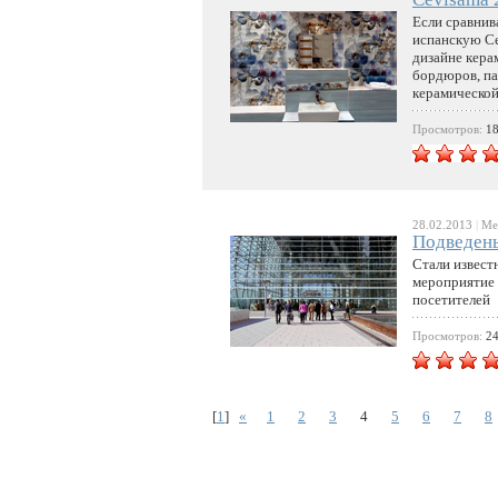
Если сравнив
испанскую Ce
дизайне керам
бордюров, па
керамической
Просмотров:
1
28.02.2013
|
Меж
Подведены
Стали извест
мероприятие 
посетителей
Просмотров:
2
[
1
]
«
1
2
3
4
5
6
7
8