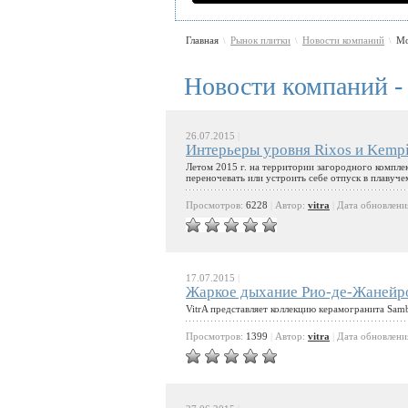
Главная
Рынок плитки
Новости компаний
Мо
\
\
\
Новости компаний -
26.07.2015
|
Интерьеры уровня Rixos и Kemp
Летом 2015 г. на территории загородного комплек
переночевать или устроить себе отпуск в плавуче
Просмотров:
6228
|
Автор:
vitra
|
Дата обновлени
17.07.2015
|
Жаркое дыхание Рио-де-Жанейр
VitrA представляет коллекцию керамогранита Sam
Просмотров:
1399
|
Автор:
vitra
|
Дата обновлени