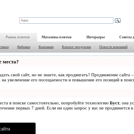
Рынок плитки
Магазины плитки
Интерьеры
Советы 
тавки
|
Фабрики
|
Компании
|
Каталог продукции
|
Новости компаний
|
е места?
дать свой сайт, но не знаете, как продвигать? Продвижение сайта –
 на увеличение его посещаемости и повышение его позиций в поис
места в поиске самостоятельно, попробуйте технологию
Буст
, она у
ечение первых 7 дней. Если ни один запрос у вас не продвинется в
сайта