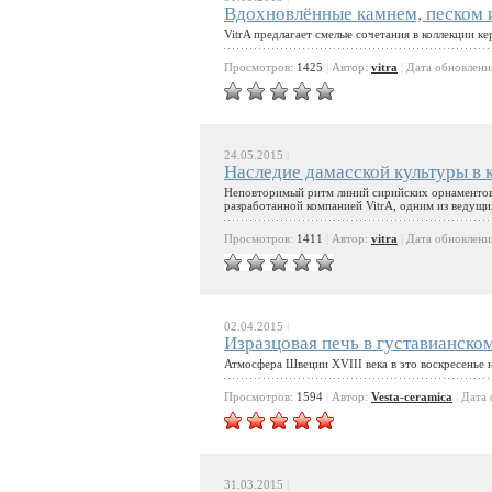
Вдохновлённые камнем, песком
VitrA предлагает смелые сочетания в коллекции к
Просмотров:
1425
|
Автор:
vitra
|
Дата обновлени
24.05.2015
|
Наследие дамасской культуры в 
Неповторимый ритм линий сирийских орнаментов 
разработанной компанией VitrA, одним из ведущи
Просмотров:
1411
|
Автор:
vitra
|
Дата обновлени
02.04.2015
|
Изразцовая печь в густавианском
Атмосфера Швеции XVIII века в это воскресенье 
Просмотров:
1594
|
Автор:
Vesta-ceramica
|
Дата 
31.03.2015
|