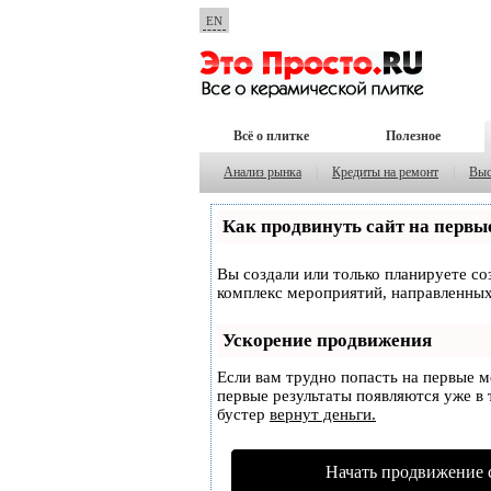
EN
Всё о плитке
Полезное
Анализ рынка
|
Кредиты на ремонт
|
Выс
Как продвинуть сайт на первы
Вы создали или только планируете соз
комплекс мероприятий, направленных
Ускорение продвижения
Если вам трудно попасть на первые 
первые результаты появляются уже в т
бустер
вернут деньги.
Начать продвижение 