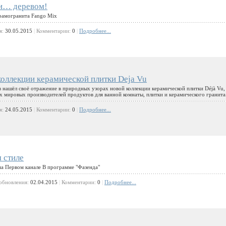
 и… деревом!
ерамогранита Fango Mix
я:
30.05.2015
|
Комментарии:
0
|
Подробнее...
коллекции керамической плитки Deja Vu
нашёл своё отражение в природных узорах новой коллекции керамической плитки Déjà Vu,
х мировых производителей продуктов для ванной комнаты, плитки и керамического гранита
я:
24.05.2015
|
Комментарии:
0
|
Подробнее...
 стиле
на Первом канале В программе "Фазенда"
обновления:
02.04.2015
|
Комментарии:
0
|
Подробнее...