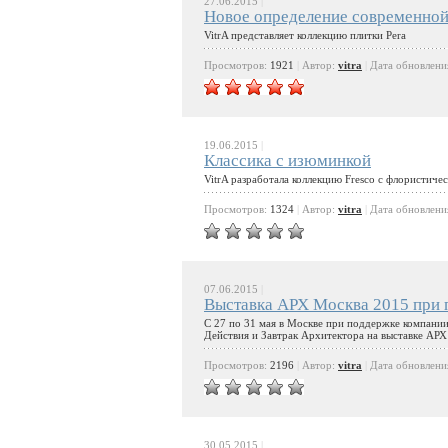
27.06.2015
|
Новое определение современно
VitrA представляет коллекцию плитки Pera
Просмотров:
1921
|
Автор:
vitra
|
Дата обновлени
19.06.2015
|
Классика с изюминкой
VitrA разработала коллекцию Fresco с флористич
Просмотров:
1324
|
Автор:
vitra
|
Дата обновлени
07.06.2015
|
Выставка АРХ Москва 2015 при 
C 27 по 31 мая в Москве при поддержке компани
Действия и Завтрак Архитектора на выставке АРХ
Просмотров:
2196
|
Автор:
vitra
|
Дата обновлени
30.05.2015
|