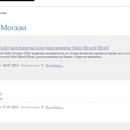
сква
 Москва
inski воплощены в подмосковном Soho Beach Hotel
са Soho Country Club появилась возможность не только интересно провести время, но и ост
м отеле Soho Beach Hotel, расположенном на барже у берегов комплекса.
я:
26.07.2015
|
Комментарии:
0
|
Подробнее...
о
ba
я:
17.07.2015
|
Комментарии:
0
|
Подробнее...