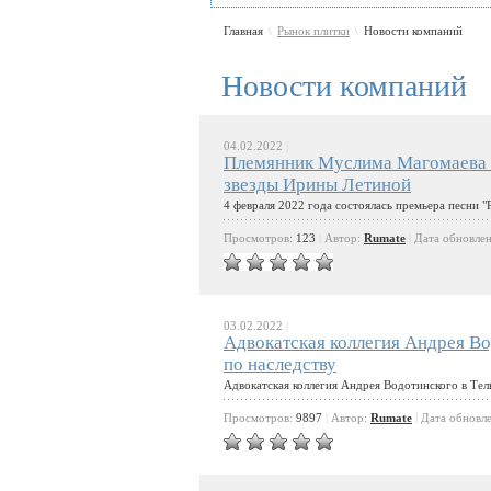
Главная
Рынок плитки
Новости компаний
\
\
Новости компаний
04.02.2022
|
Племянник Муслима Магомаева в
звезды Ирины Летиной
4 февраля 2022 года​ ​состоялась премьера песни 
Просмотров:
123
|
Автор:
Rumate
|
Дата обновле
03.02.2022
|
Адвокатская коллегия Андрея Во
по наследству
Адвокатская коллегия Андрея Водотинского в Тел
Просмотров:
9897
|
Автор:
Rumate
|
Дата обновл