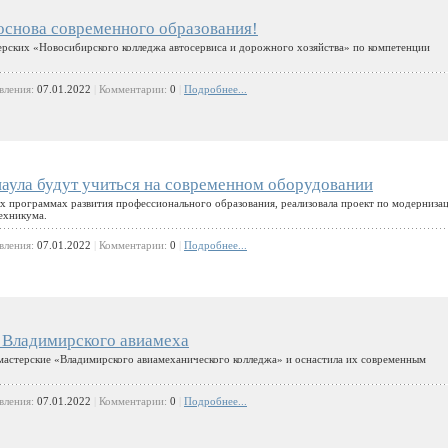
основа современного образования!
ерских «Новосибирского колледжа автосервиса и дорожного хозяйства» по компетенции
вления:
07.01.2022
|
Комментарии:
0
|
Подробнее...
аула будут учиться на современном оборудовании
ых программах развития профессионального образования, реализовала проект по модерниза
ехникума.
вления:
07.01.2022
|
Комментарии:
0
|
Подробнее...
в Владимирского авиамеха
мастерские «Владимирского авиамеханического колледжа» и оснастила их современным
вления:
07.01.2022
|
Комментарии:
0
|
Подробнее...