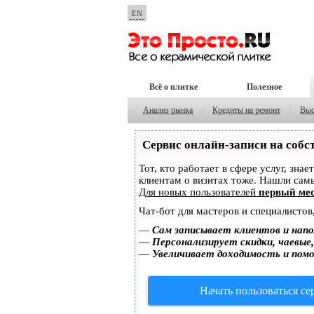
EN
Всё о плитке
Полезное
Анализ рынка
|
Кредиты на ремонт
|
Выс
Сервис онлайн-записи на собс
Тот, кто работает в сфере услуг, зна
клиентам о визитах тоже. Нашли са
Для новых пользователей
первый мес
Чат-бот для мастеров и специалистов
—
Сам записывает клиентов и напо
—
Персонализирует скидки, чаевые
—
Увеличивает доходимость и пом
Начать пользоваться с