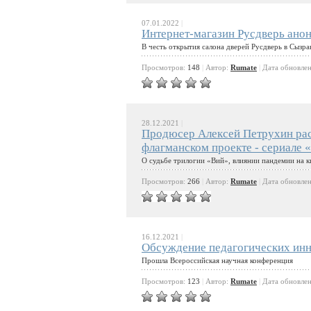
07.01.2022
|
Интернет-магазин Русдверь анон
В честь открытия салона дверей Русдверь в Сызр
Просмотров:
148
|
Автор:
Rumate
|
Дата обновле
28.12.2021
|
Продюсер Алексей Петрухин рас
флагманском проекте - сериале 
О судьбе трилогии «Вий», влиянии пандемии на к
Просмотров:
266
|
Автор:
Rumate
|
Дата обновле
16.12.2021
|
Обсуждение педагогических инн
Прошла Всероссийская научная конференция
Просмотров:
123
|
Автор:
Rumate
|
Дата обновле