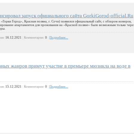
сировал запуск официального сайта GorkiGorod-official.Ru
«Горки Город», Красная поляна, г. Сочи) появился официальный сайт, с обзором номеров,
ирование апартаментов для проживания на «Красной поляне» было возможным только чере
оры.
ния:
16.12.2021
|
Комментарии:
0
|
Подробнее...
ных жанров примут участие в премьере мюзикла на воде в
ния:
15.12.2021
|
Комментарии:
0
|
Подробнее...