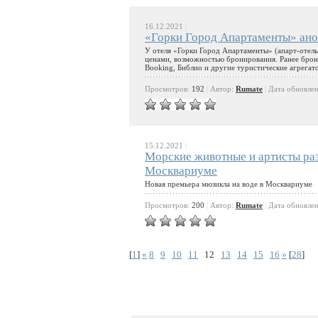
16.12.2021
|
«Горки Город Апартаменты» анон
У отеля «Горки Город Апартаменты» (апарт-отель 
ценами, возможностью бронирования. Ранее брон
Booking, Библио и другие туристические агрегат
Просмотров:
192
|
Автор:
Rumate
|
Дата обновле
15.12.2021
|
Морские животные и артисты раз
Москвариуме
Новая премьера мюзикла на воде в Москвариуме
Просмотров:
200
|
Автор:
Rumate
|
Дата обновле
[
1
]
«
8
9
10
11
12
13
14
15
16
»
[
28
]