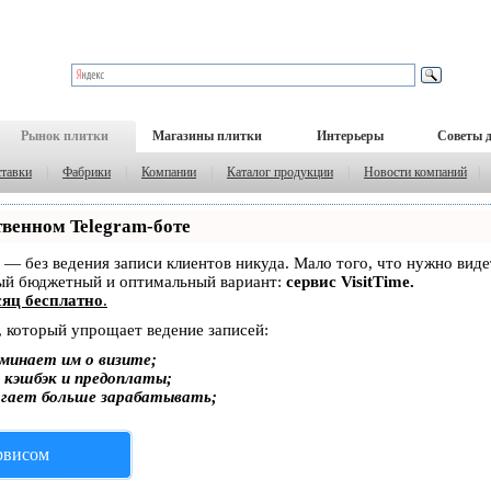
Рынок плитки
Магазины плитки
Интерьеры
Советы 
тавки
|
Фабрики
|
Компании
|
Каталог продукции
|
Новости компаний
|
твенном Telegram-боте
ет — без ведения записи клиентов никуда. Мало того, что нужно вид
мый бюджетный и оптимальный вариант:
сервис VisitTime.
яц бесплатно
.
, который упрощает ведение записей:
минает им о визите;
, кэшбэк и предоплаты;
огает больше зарабатывать;
ервисом