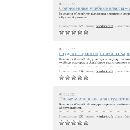
07.01.2022
|
Современные учебные классы – 
Компания WiederKraft выполнила оснащение маст
«Кузовной ремонт».
Просмотров:
128
|
Автор:
wiederkraft
|
Дата обно
07.01.2022
|
Студенты-транспортники из Барн
Компания WiederKraft, участвуя в государственн
учебных мастерских Алтайского транспортного т
Просмотров:
134
|
Автор:
wiederkraft
|
Дата обно
07.01.2022
|
Новые мастерские для студенто
Компания WiederKraft модернизировала учебные 
оборудованием.
Просмотров:
138
|
Автор:
wiederkraft
|
Дата обно