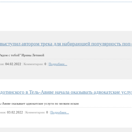
ыступил автором трека для набирающей популярность поп-
"Рядом с тобой" ​Ирины Летиной
ния:
04.02.2022
|
Комментарии:
0
|
Подробнее...
дотинского в Тель-Авиве начала оказывать адвокатские услу
ь-Авиве оказывает адвокатские услуги по мелким искам
ения:
03.02.2022
|
Комментарии:
0
|
Подробнее...