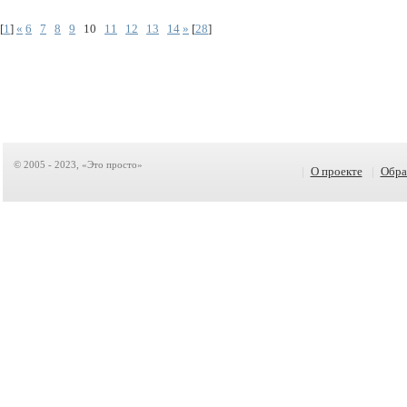
[
1
]
«
6
7
8
9
10
11
12
13
14
»
[
28
]
© 2005 - 2023, «Это просто»
|
О проекте
|
Обра