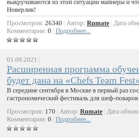
выкручиваются из этой ситуации майнеры и чт
Новерлик!
Просмотров:
26340
|
Автор:
Rumate
|
Дата обн
Комментарии:
0
|
Подробнее...
01.09.2021
|
Расширенная программа обуче
будет дана на «Chefs Team Fest
В середине сентября в Москве в первый раз с
гастрономический фестиваль для шеф-поваров 
Просмотров:
170
|
Автор:
Rumate
|
Дата обнов
Комментарии:
0
|
Подробнее...