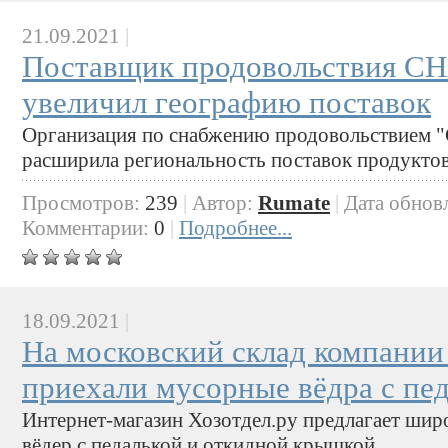
21.09.2021
|
Поставщик продовольствия
увеличил географию поставок
Организация по снабжению продовольстви
расширила региональность поставок продукто
Просмотров:
239
|
Автор:
Rumate
|
Дата обнов
Комментарии:
0
|
Подробнее...
18.09.2021
|
На московский склад компании
приехали мусорные вёдра с пе
Интернет-магазин Хозотдел.ру предлагает ши
вёдер с педалькой и откидной крышкой