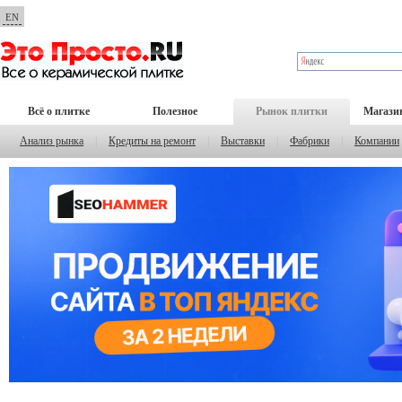
EN
Всё о плитке
Полезное
Рынок плитки
Магази
Анализ рынка
|
Кредиты на ремонт
|
Выставки
|
Фабрики
|
Компании