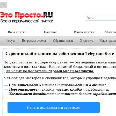
EN
Всё о плитке
Полезное
Рынок плитки
Магази
Форум
|
Вопросы и ответы
|
Обратная связь
|
О проекте
|
Наши партн
Сервис онлайн-записи на собственном Telegram-боте
Тот, кто работает в сфере услуг, знает — без ведения записи кл
клиентам о визитах тоже. Нашли самый бюджетный и оптимальн
Для новых пользователей
первый месяц бесплатно
.
Чат-бот для мастеров и специалистов, который упрощает ведение
—
Сам записывает клиентов и напоминает им о визите;
—
Персонализирует скидки, чаевые, кэшбэк и предоплаты;
—
Увеличивает доходимость и помогает больше зарабатыва
Начать пользоваться сервисом