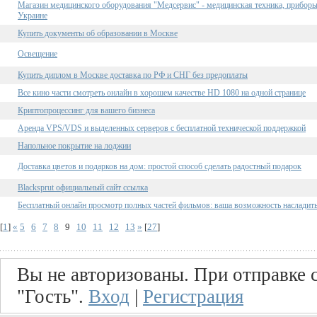
Магазин медицинского оборудования "Медсервис" - медицинская техника, приборы 
Украине
Купить документы об образовании в Москве
Освещение
Купить диплом в Москве доставка по РФ и СНГ без предоплаты
Все кино части смотреть онлайн в хорошем качестве HD 1080 на одной странице
Криптопроцессинг для вашего бизнеса
Аренда VPS/VDS и выделенных серверов с бесплатной технической поддержкой
Напольное покрытие на лоджии
Доставка цветов и подарков на дом: простой способ сделать радостный подарок
Blacksprut официальный сайт ссылка
Бесплатный онлайн просмотр полных частей фильмов: ваша возможность насладить
[
1
]
«
5
6
7
8
9
10
11
12
13
»
[
27
]
Вы не авторизованы. При отправке с
"Гость".
Вход
|
Регистрация