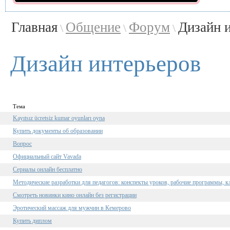
Главная
Общение
Форум
Дизайн 
\
\
\
Дизайн интерьеров
Тема
Kayıtsız ücretsiz kumar oyunları oyna
Купить документы об образовании
Вопрос
Официальный сайт Vavada
Сериалы онлайн бесплатно
Методические разработки для педагогов: конспекты уроков, рабочие программы, к
Смотреть новинки кино онлайн без регистрации
Эротический массаж для мужчин в Кемерово
Купить диплом