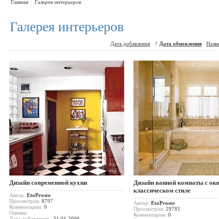
Главная
Галерея интерьеров
\
Галерея интерьеров
↑
Дата добавления
Дата обновления
Назв
Дизайн современной кухни
Дизайн ванной комнаты с ок
классическом стиле
Автор:
EtoProsto
Просмотров:
8797
Автор:
EtoProsto
Комментарии:
0
Просмотров:
29781
Оценка:
Комментарии:
0
Дата добавления :
31.01.2006