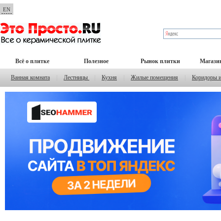
EN
Всё о плитке
Полезное
Рынок плитки
Магази
Ванная комната
|
Лестницы
|
Кухня
|
Жилые помещения
|
Коридоры 