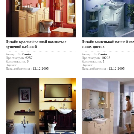
Дизайн красной ванной комнаты с
Дизайн маленькой ванной ко
душевой кабиной
синих цветах
Автор:
EtoProsto
Автор:
EtoProsto
Просмотров:
6257
Просмотров:
10225
Комментарии:
0
Комментарии:
1
Оценка:
Оценка:
Дата добавления :
12.12.2005
Дата добавления :
12.12.2005