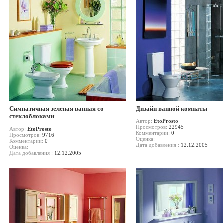
Симпатичная зеленая ванная со
Дизайн ванной комнаты
стеклоблоками
Автор:
EtoProsto
Просмотров:
22945
Автор:
EtoProsto
Комментарии:
0
Просмотров:
9716
Оценка:
Комментарии:
0
Дата добавления :
12.12.2005
Оценка:
Дата добавления :
12.12.2005