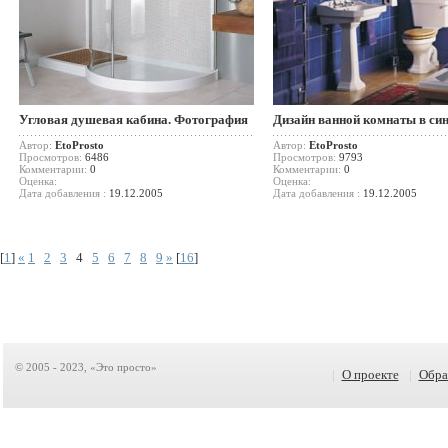
Угловая душевая кабина. Фотография
Дизайн ванной комнаты в си
Автор:
EtoProsto
Автор:
EtoProsto
Просмотров:
6486
Просмотров:
9793
Комментарии:
0
Комментарии:
0
Оценка:
Оценка:
Дата добавления :
19.12.2005
Дата добавления :
19.12.2005
[
1
]
«
1
2
3
4
5
6
7
8
9
»
[
16
]
© 2005 - 2023, «Это просто»
|
О проекте
|
Обра