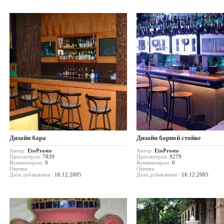
Дизайн бара
Дизайн барной стойке
Автор:
EtoProsto
Автор:
EtoProsto
Просмотров:
7839
Просмотров:
9279
Комментарии:
0
Комментарии:
0
Оценка:
Оценка:
Дата добавления :
16.12.2005
Дата добавления :
16.12.2005