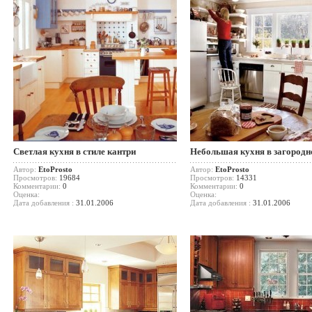
Светлая кухня в стиле кантри
Небольшая кухня в загородн
Автор:
EtoProsto
Автор:
EtoProsto
Просмотров:
19684
Просмотров:
14331
Комментарии:
0
Комментарии:
0
Оценка:
Оценка:
Дата добавления :
31.01.2006
Дата добавления :
31.01.2006