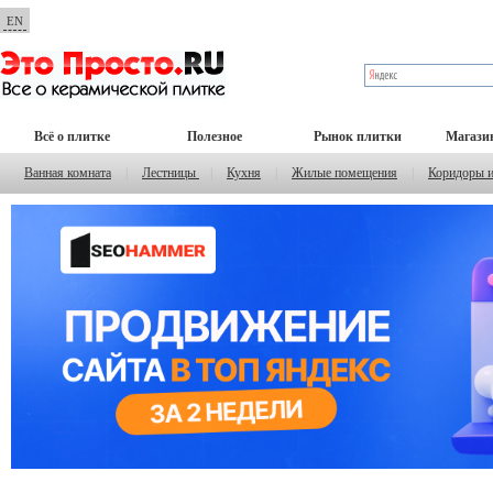
EN
Всё о плитке
Полезное
Рынок плитки
Магази
Ванная комната
|
Лестницы
|
Кухня
|
Жилые помещения
|
Коридоры 