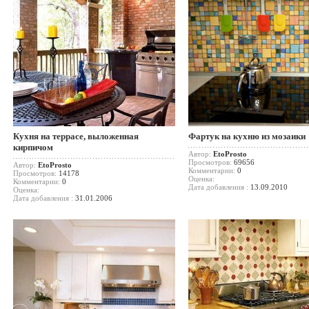
Кухня на террасе, выложенная
Фартук на кухню из мозаики
кирпичом
Автор:
EtoProsto
Просмотров:
69656
Автор:
EtoProsto
Комментарии:
0
Просмотров:
14178
Оценка:
Комментарии:
0
Дата добавления :
13.09.2010
Оценка:
Дата добавления :
31.01.2006