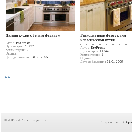
Дизайн кухни с белым фасадом
Разноцветный фартук для
классической кухни
Автор:
EtoProsto
Просмотров:
13937
Автор:
EtoProsto
Комментарии:
0
Просмотров:
11744
Оценка:
Комментарии:
1
Дата добавления :
31.01.2006
Оценка:
Дата добавления :
31.01.2006
1
2
»
© 2005 - 2023, «Это просто»
|
О проекте
|
Обра