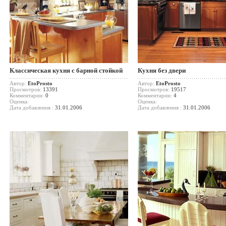
Классическая кухня с барной стойкой
Кухня без двери
Автор:
EtoProsto
Автор:
EtoProsto
Просмотров:
13391
Просмотров:
19517
Комментарии:
0
Комментарии:
4
Оценка:
Оценка:
Дата добавления :
31.01.2006
Дата добавления :
31.01.2006