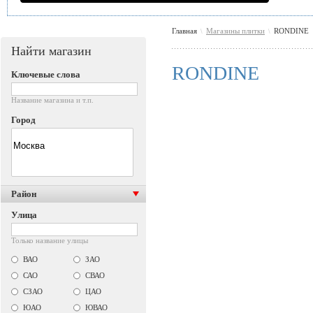
Главная
Магазины плитки
RONDINE
\
\
Найти магазин
RONDINE
Ключевые слова
Название магазина и т.п.
Город
Район
Улица
Только название улицы
ВАО
ЗАО
САО
СВАО
СЗАО
ЦАО
ЮАО
ЮВАО