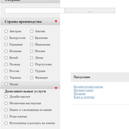
Страны производства
Австрия
Англия
Белоруссия
Бразилия
Германия
Индонезия
Испания
Италия
Китай
Литва
Польша
Португалия
Россия
Турция
Продукция
Украина
Франция
Чехия
Керамическая плитка
Керамогранит
Дополнительные услуги
Мозаика
Дизайн-проект
Клеи и затирки
Мозаичная мастерская
Панно и слолешницы из камня
Резка плитки
Фотоплитка и роспись на плитке