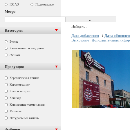
ЮЗАО
Подмосковье
Метро
Найдено:
Категория
Дата добавления
↓
Дата обновлен
Выходные
Дополнительная инфо
Бутик
Качественно и недорого
Эконом
Продукция
Керамическая плитка
Керамогранит
Клеи и затирки
Клинкер
Клинкерные термопанели
Мозаика
Натуральный камень
Фабрики