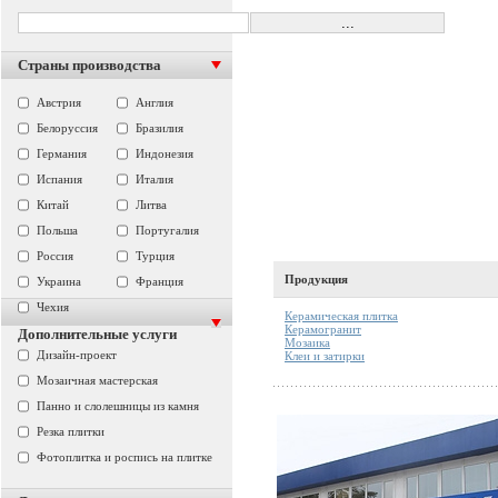
Страны производства
Австрия
Англия
Белоруссия
Бразилия
Германия
Индонезия
Испания
Италия
Китай
Литва
Польша
Португалия
Россия
Турция
Продукция
Украина
Франция
Чехия
Керамическая плитка
Керамогранит
Дополнительные услуги
Мозаика
Дизайн-проект
Клеи и затирки
Мозаичная мастерская
Панно и слолешницы из камня
Резка плитки
Фотоплитка и роспись на плитке