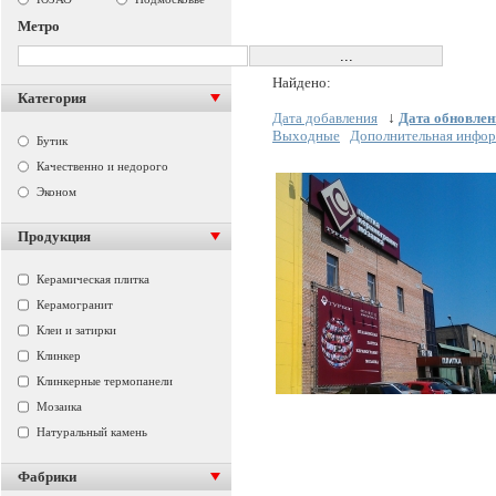
Метро
Найдено:
Категория
Дата добавления
↓
Дата обновлен
Выходные
Дополнительная инфо
Бутик
Качественно и недорого
Эконом
Продукция
Керамическая плитка
Керамогранит
Клеи и затирки
Клинкер
Клинкерные термопанели
Мозаика
Натуральный камень
Фабрики