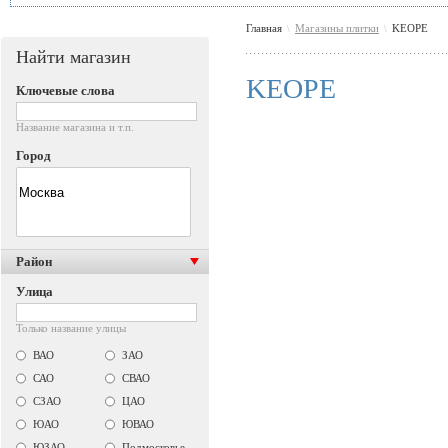
Главная
Магазины плитки
KEOPE
\
\
Найти магазин
KEOPE
Ключевые слова
Название магазина и т.п.
Город
Район
Улица
Только название улицы
ВАО
ЗАО
САО
СВАО
СЗАО
ЦАО
ЮАО
ЮВАО
ЮЗАО
Подмосковье