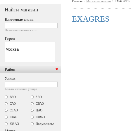
Главная
Магазины плитки
EXAGRES
\
\
Найти магазин
EXAGRES
Ключевые слова
Название магазина и т.п.
Город
Район
Улица
Только название улицы
ВАО
ЗАО
САО
СВАО
СЗАО
ЦАО
ЮАО
ЮВАО
ЮЗАО
Подмосковье
Метро