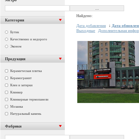
Найдено:
Категория
Дата добавления
↓
Дата обновлен
Выходные
Дополнительная инфо
Бутик
Качественно и недорого
Эконом
Продукция
Керамическая плитка
Керамогранит
Клеи и затирки
Клинкер
Клинкерные термопанели
Мозаика
Натуральный камень
Фабрики