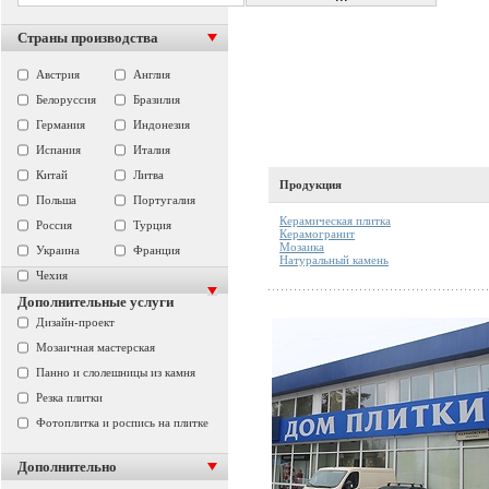
Страны производства
Австрия
Англия
Белоруссия
Бразилия
Германия
Индонезия
Испания
Италия
Китай
Литва
Продукция
Польша
Португалия
Керамическая плитка
Россия
Турция
Керамогранит
Мозаика
Украина
Франция
Натуральный камень
Чехия
Дополнительные услуги
Дизайн-проект
Мозаичная мастерская
Панно и слолешницы из камня
Резка плитки
Фотоплитка и роспись на плитке
Дополнительно