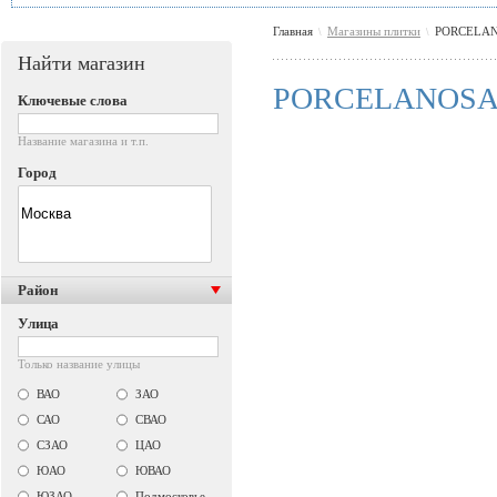
Главная
Магазины плитки
PORCELA
\
\
Найти магазин
PORCELANOS
Ключевые слова
Название магазина и т.п.
Город
Район
Улица
Только название улицы
ВАО
ЗАО
САО
СВАО
СЗАО
ЦАО
ЮАО
ЮВАО
ЮЗАО
Подмосковье