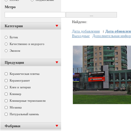
Метро
Найдено:
Категория
Дата добавления
↓
Дата обновлен
Выходные
Дополнительная инфо
Бутик
Качественно и недорого
Эконом
Продукция
Керамическая плитка
Керамогранит
Клеи и затирки
Клинкер
Клинкерные термопанели
Мозаика
Натуральный камень
Фабрики