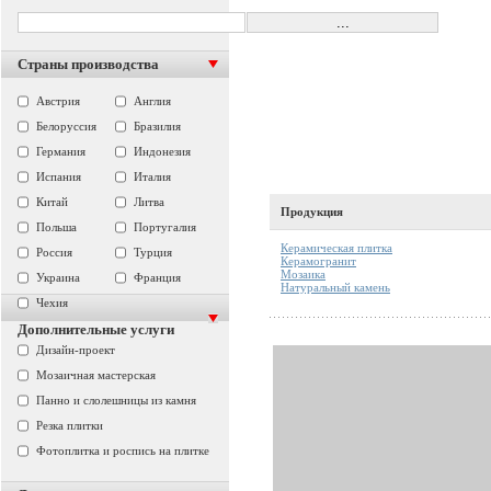
Страны производства
Австрия
Англия
Белоруссия
Бразилия
Германия
Индонезия
Испания
Италия
Китай
Литва
Продукция
Польша
Португалия
Керамическая плитка
Россия
Турция
Керамогранит
Мозаика
Украина
Франция
Натуральный камень
Чехия
Дополнительные услуги
Дизайн-проект
Мозаичная мастерская
Панно и слолешницы из камня
Резка плитки
Фотоплитка и роспись на плитке