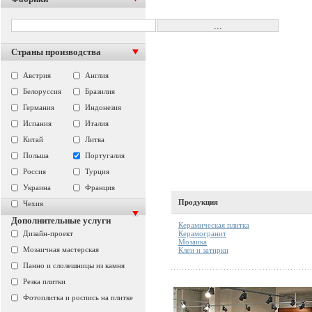
Страны производства
Австрия
Англия
Белоруссия
Бразилия
Германия
Индонезия
Испания
Италия
Китай
Литва
Польша
Португалия
Россия
Турция
Украина
Франция
Продукция
Чехия
Дополнительные услуги
Керамическая плитка
Керамогранит
Дизайн-проект
Мозаика
Мозаичная мастерская
Клеи и затирки
Панно и слолешницы из камня
Резка плитки
Фотоплитка и роспись на плитке