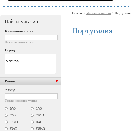
Главная
Магазины плитки
Португали
\
\
Найти магазин
Португалия
Ключевые слова
Название магазина и т.п.
Город
Район
Улица
Только название улицы
ВАО
ЗАО
САО
СВАО
СЗАО
ЦАО
ЮАО
ЮВАО