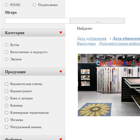
ЮЗАО
Подмосковье
Метро
Найдено:
Категория
Дата добавления
↓
Дата обновлен
Выходные
Дополнительная инфо
Бутик
Качественно и недорого
Эконом
Продукция
Керамическая плитка
Керамогранит
Клеи и затирки
Клинкер
Клинкерные термопанели
Мозаика
Натуральный камень
Фабрики