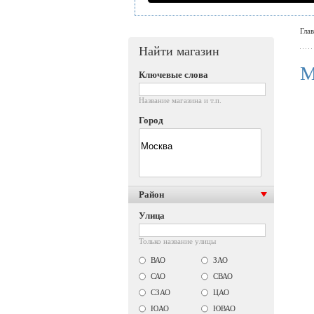
Гла
Найти магазин
M
Ключевые слова
Название магазина и т.п.
Город
Район
Улица
Только название улицы
ВАО
ЗАО
САО
СВАО
СЗАО
ЦАО
ЮАО
ЮВАО