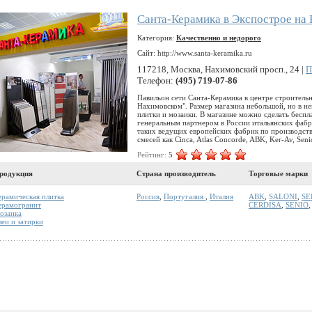
Санта-Керамика в Экспострое на
Категория:
Качественно и недорого
Сайт: http://www.santa-keramika.ru
117218, Москва, Нахимовский просп., 24 |
П
Телефон:
(495) 719-07-86
Павильон сети Санта-Керамика в центре строитель
Нахимовском". Размер магазина небольшой, но в н
плитки и мозаики. В магазине можно сделать беспл
генеральным партнером в России итальянских фабр
таких ведущих европейских фабрик по производств
смесей как Cinca, Atlas Concorde, ABK, Ker-Av, Senio
Рейтинг:
5
родукция
Страна производитель
Торговые марки
ерамическая плитка
Россия
,
Португалия
,
Италия
ABK
,
SALONI
,
SE
ерамогранит
CERDISA
,
SENIO
,
озаика
леи и затирки