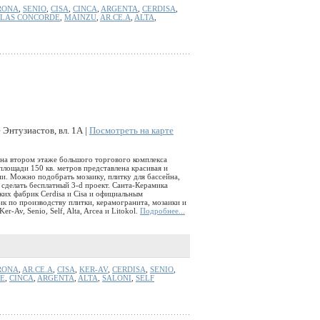
RONA
,
SENIO
,
CISA
,
CINCA
,
ARGENTA
,
CERDISA
,
LAS CONCORDE
,
MAINZU
,
AR.CE.A
,
ALTA
,
Энтузиастов, вл. 1А |
Посмотреть на карте
на втором этаже большого торгового комплекса
лощади 150 кв. метров представлена красивая и
ии. Можно подобрать мозаику, плитку для бассейна,
сделать бесплатный 3-d проект. Санта-Керамика
ких фабрик Cerdisa и Cisa и официальным
 по производству плитки, керамогранита, мозаики и
r-Av, Senio, Self, Alta, Arcea и Litokol.
Подробнее...
RONA
,
AR.CE.A
,
CISA
,
KER-AV
,
CERDISA
,
SENIO
,
E
,
CINCA
,
ARGENTA
,
ALTA
,
SALONI
,
SELF