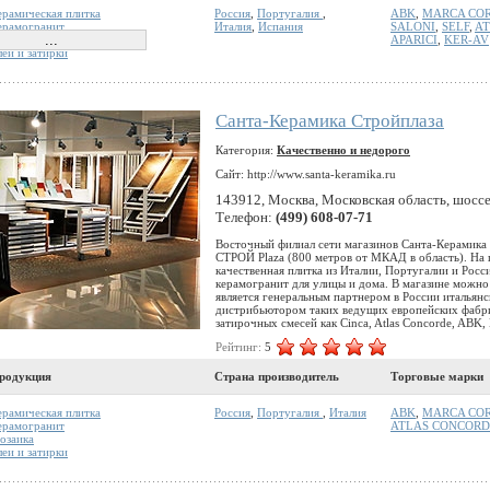
ерамическая плитка
Россия
,
Португалия
,
ABK
,
MARCA CO
ерамогранит
Италия
,
Испания
SALONI
,
SELF
,
AT
озаика
APARICI
,
KER-AV
леи и затирки
Санта-Керамика Стройплаза
Категория:
Качественно и недорого
Сайт: http://www.santa-keramika.ru
143912, Москва, Московская область, шоссе 
Телефон:
(499) 608-07-71
Восточный филиал сети магазинов Санта-Керамика 
СТРОЙ Plaza (800 метров от МКАД в область). На п
качественная плитка из Италии, Португалии и Росс
керамогранит для улицы и дома. В магазине можно 
является генеральным партнером в России итальянс
дистрибьютором таких ведущих европейских фабрик
затирочных смесей как Cinca, Atlas Concorde, ABK, Ke
Рейтинг:
5
родукция
Страна производитель
Торговые марки
ерамическая плитка
Россия
,
Португалия
,
Италия
ABK
,
MARCA CO
ерамогранит
ATLAS CONCORD
озаика
леи и затирки