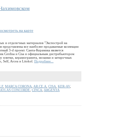
 Нахимовском
осмотреть на карте
ных и отделочных материалов "Экспострой на
ем представлены все наиболее продаваемые коллекции
атный 3-d проект. Санта-Керамика является
ик Cerdisa и Cisa и официальным дистрибьютором
у плитки, керамогранита, мозаики и затирочных
, Self, Arcea и Litokol.
Подробнее...
LF
,
MARCA CORONA
,
AR.CE.A
,
CISA
,
KER-AV
,
ATLAS CONCORDE
,
CINCA
,
ARGENTA