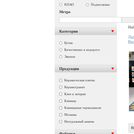
ЮЗАО
Подмосковье
Метро
Най
Категория
Дат
Вы
Бутик
Качественно и недорого
Эконом
Продукция
Керамическая плитка
Керамогранит
Клеи и затирки
Клинкер
Клинкерные термопанели
Мозаика
Натуральный камень
П
Фабрики