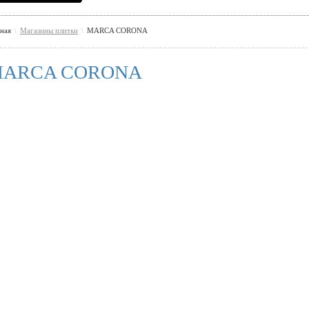
вная
Магазины плитки
MARCA CORONA
\
\
ARCA CORONA