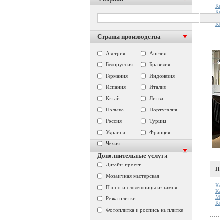
К
К
М
К
Страны производства
Австрия
Англия
Белоруссия
Бразилия
Германия
Индонезия
Испания
Италия
Китай
Литва
Польша
Португалия
Россия
Турция
Украина
Франция
Чехия
Дополнительные услуги
Дизайн-проект
П
Мозаичная мастерская
К
Панно и слолешницы из камня
К
М
Резка плитки
К
Фотоплитка и роспись на плитке