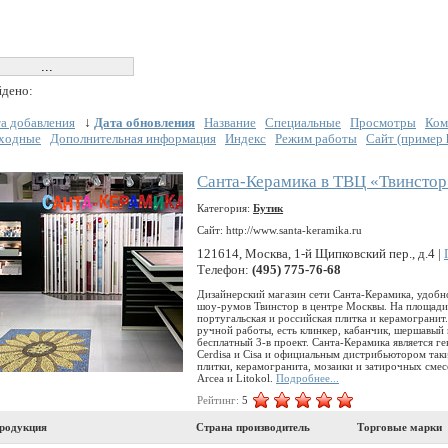
дено:
а добавления
↓
Дата обновления
Название
Специальные
Просмотры
Ком
ходные
Дополнительная информация
Индекс
Режим работы
Сайт (пример ht
Санта-Керамика в ТВЦ «Твинстор
Категория:
Бутик
Сайт: http://www.santa-keramika.ru
121614, Москва, 1-й Щипковский пер., д.4 |
Телефон:
(495) 775-76-68
Дизайнерский магазин сети Санта-Керамика, удоб
шоу-румов Твинстор в центре Москвы. На площади 1
португальская и российская плитка и керамогранит
ручной работы, есть клинкер, кабанчик, шершавый
бесплатный 3-в проект. Санта-Керамика является г
Cerdisa и Cisa и официальным дистрибьютором так
плитки, керамогранита, мозаики и затирочных смесей
Arcea и Litokol.
Подробнее...
Рейтинг:
5
родукция
Страна производитель
Торговые марки