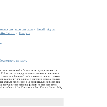
ментарии
по приоритету
Email
Адрес
tp://site.ru)
Телефон
»
Посмотреть на карте
но расположенный в большом интерьерном центре
30 кв. метров представлена красивая итальянская,
. В магазине большой выбор мозаики, панно, плитки
 керамогранит для улицы. В магазине можно сделать
енеральным партнером в России итальянских фабрик
их ведущих европейских фабрик по производству
 как Cinca, Atlas Concorde, ABK, Ker-Av, Senio, Self,