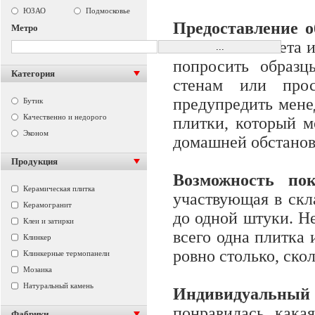
ЮЗАО
Подмосковье
Предоставление о
Метро
меняется от света
попросить образц
Категория
стенам или прос
предупредить менед
Бутик
Качественно и недорого
плитки, который м
Эконом
домашней обстанов
Продукция
Возможность по
Керамическая плитка
участвующая в скл
Керамогранит
до одной штуки. Не
Клеи и затирки
всего одна плитка
Клинкер
ровно столько, ско
Клинкерные термопанели
Мозаика
Натуральный камень
Индивидуальный
понравилась кака
Фабрики