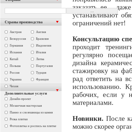
заказать ее, даже
устанавливают обя
ограничений нет!
Страны производства
Австрия
Англия
Консультацию сп
Белоруссия
Бразилия
проходит тренин
Германия
Индонезия
Испания
Италия
регулярно посеща
Китай
Литва
дизайна керамиче
Польша
Португалия
стажировку на фа
Россия
Турция
рад ответить на в
Украина
Франция
использованию. К
Чехия
рабочих, если у 
Дополнительные услуги
Дизайн-проект
материалами.
Мозаичная мастерская
Панно и слолешницы из камня
Новинки.
После ка
Резка плитки
можно скорее орган
Фотоплитка и роспись на плитке