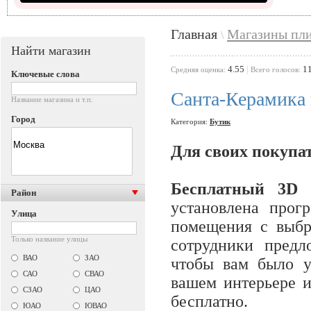
Главная
Магазины пл
\
Найти магазин
4.55
|
1
Cредняя оценка:
Всего голосов:
Ключевые слова
Санта-Керамика
Название магазина и т.п.
Город
Категория:
Бутик
Для своих покупа
Бесплатный 3D 
Район
установлена прог
Улица
помещения с выб
Только название улицы
сотрудники предл
ВАО
ЗАО
чтобы вам было уд
САО
СВАО
вашем интерьере и
СЗАО
ЦАО
бесплатно.
ЮАО
ЮВАО