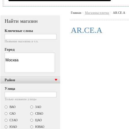
Главная
Магазины плитки
AR.CE.A
\
\
Найти магазин
AR.CE.A
Ключевые слова
Название магазина и т.п.
Город
Район
Улица
Только название улицы
ВАО
ЗАО
САО
СВАО
СЗАО
ЦАО
ЮАО
ЮВАО