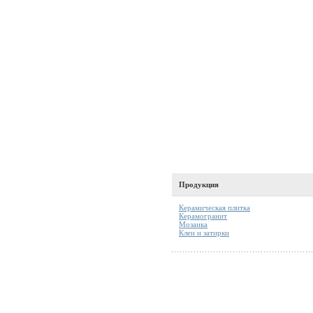
Продукция
Керамическая плитка
Керамогранит
Мозаика
Клеи и затирки