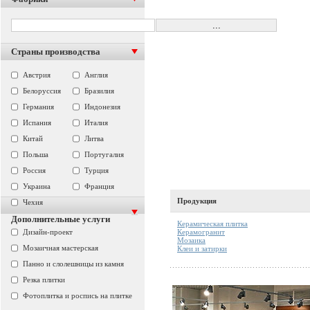
Страны производства
Австрия
Англия
Белоруссия
Бразилия
Германия
Индонезия
Испания
Италия
Китай
Литва
Польша
Португалия
Россия
Турция
Украина
Франция
Продукция
Чехия
Дополнительные услуги
Керамическая плитка
Керамогранит
Дизайн-проект
Мозаика
Мозаичная мастерская
Клеи и затирки
Панно и слолешницы из камня
Резка плитки
Фотоплитка и роспись на плитке