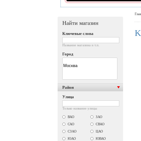
Гла
Найти магазин
K
Ключевые слова
Название магазина и т.п.
Город
Район
Улица
Только название улицы
ВАО
ЗАО
САО
СВАО
СЗАО
ЦАО
ЮАО
ЮВАО