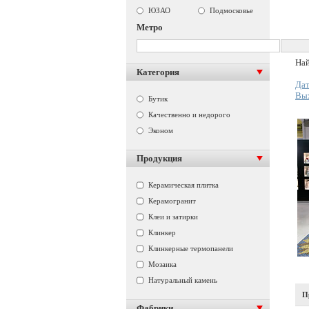
ЮЗАО
Подмосковье
Метро
Най
Категория
Дат
Вы
Бутик
Качественно и недорого
Эконом
Продукция
Керамическая плитка
Керамогранит
Клеи и затирки
Клинкер
Клинкерные термопанели
Мозаика
Натуральный камень
П
Фабрики