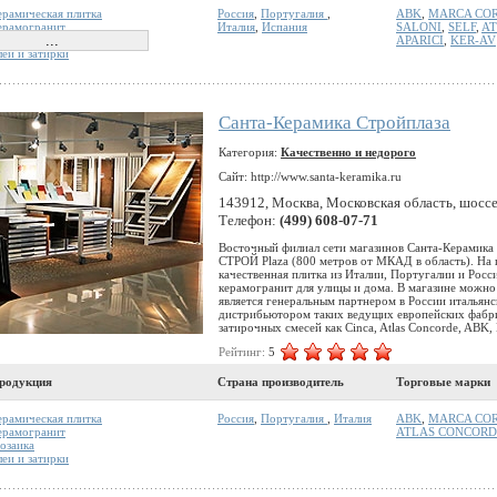
ерамическая плитка
Россия
,
Португалия
,
ABK
,
MARCA CO
ерамогранит
Италия
,
Испания
SALONI
,
SELF
,
AT
озаика
APARICI
,
KER-AV
леи и затирки
Санта-Керамика Стройплаза
Категория:
Качественно и недорого
Сайт: http://www.santa-keramika.ru
143912, Москва, Московская область, шоссе 
Телефон:
(499) 608-07-71
Восточный филиал сети магазинов Санта-Керамика 
СТРОЙ Plaza (800 метров от МКАД в область). На п
качественная плитка из Италии, Португалии и Росс
керамогранит для улицы и дома. В магазине можно 
является генеральным партнером в России итальянс
дистрибьютором таких ведущих европейских фабрик
затирочных смесей как Cinca, Atlas Concorde, ABK, Ke
Рейтинг:
5
родукция
Страна производитель
Торговые марки
ерамическая плитка
Россия
,
Португалия
,
Италия
ABK
,
MARCA CO
ерамогранит
ATLAS CONCORD
озаика
леи и затирки