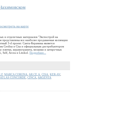
 Нахимовском
осмотреть на карте
ных и отделочных материалов "Экспострой на
ем представлены все наиболее продаваемые коллекции
атный 3-d проект. Санта-Керамика является
ик Cerdisa и Cisa и официальным дистрибьютором
у плитки, керамогранита, мозаики и затирочных
, Self, Arcea и Litokol.
Подробнее...
LF
,
MARCA CORONA
,
AR.CE.A
,
CISA
,
KER-AV
,
ATLAS CONCORDE
,
CINCA
,
ARGENTA