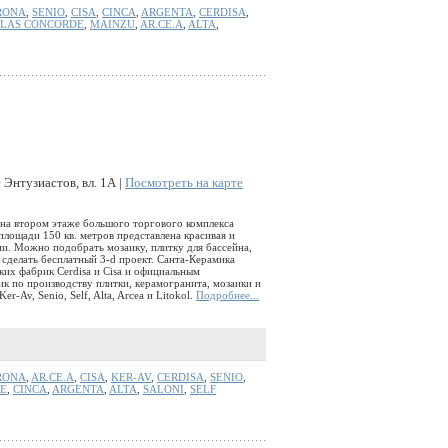
RONA
,
SENIO
,
CISA
,
CINCA
,
ARGENTA
,
CERDISA
,
LAS CONCORDE
,
MAINZU
,
AR.CE.A
,
ALTA
,
Энтузиастов, вл. 1А |
Посмотреть на карте
на втором этаже большого торгового комплекса
лощади 150 кв. метров представлена красивая и
ии. Можно подобрать мозаику, плитку для бассейна,
сделать бесплатный 3-d проект. Санта-Керамика
ких фабрик Cerdisa и Cisa и официальным
 по производству плитки, керамогранита, мозаики и
r-Av, Senio, Self, Alta, Arcea и Litokol.
Подробнее...
RONA
,
AR.CE.A
,
CISA
,
KER-AV
,
CERDISA
,
SENIO
,
E
,
CINCA
,
ARGENTA
,
ALTA
,
SALONI
,
SELF