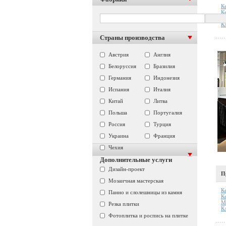
К
К
М
К
Страны производства
Австрия
Англия
Белоруссия
Бразилия
Германия
Индонезия
Испания
Италия
Китай
Литва
Польша
Португалия
Россия
Турция
Украина
Франция
Чехия
Дополнительные услуги
Дизайн-проект
П
Мозаичная мастерская
К
Панно и слолешницы из камня
К
М
Резка плитки
К
Фотоплитка и роспись на плитке