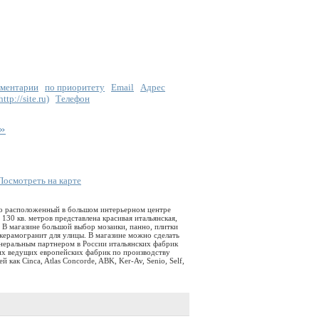
ментарии
по приоритету
Email
Адрес
tp://site.ru)
Телефон
»
Посмотреть на карте
но расположенный в большом интерьерном центре
30 кв. метров представлена красивая итальянская,
. В магазине большой выбор мозаики, панно, плитки
 керамогранит для улицы. В магазине можно сделать
енеральным партнером в России итальянских фабрик
их ведущих европейских фабрик по производству
 как Cinca, Atlas Concorde, ABK, Ker-Av, Senio, Self,