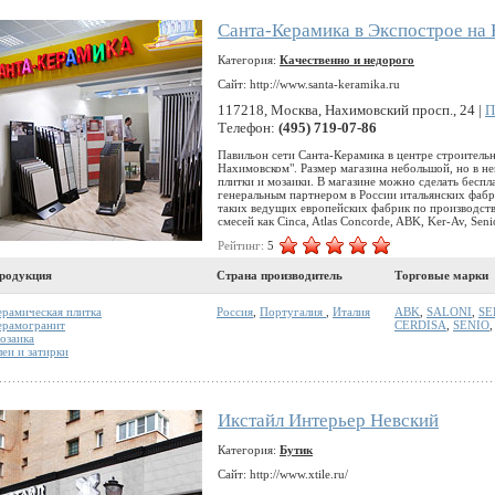
Санта-Керамика в Экспострое на
Категория:
Качественно и недорого
Сайт: http://www.santa-keramika.ru
117218, Москва, Нахимовский просп., 24 |
П
Телефон:
(495) 719-07-86
Павильон сети Санта-Керамика в центре строитель
Нахимовском". Размер магазина небольшой, но в н
плитки и мозаики. В магазине можно сделать беспл
генеральным партнером в России итальянских фабр
таких ведущих европейских фабрик по производств
смесей как Cinca, Atlas Concorde, ABK, Ker-Av, Senio
Рейтинг:
5
родукция
Страна производитель
Торговые марки
ерамическая плитка
Россия
,
Португалия
,
Италия
ABK
,
SALONI
,
SE
ерамогранит
CERDISA
,
SENIO
,
озаика
леи и затирки
Икстайл Интерьер Невский
Категория:
Бутик
Сайт: http://www.xtile.ru/