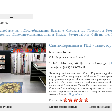
дено:
а добавления
↓
Дата обновления
Название
Специальные
Просмотры
Ком
ходные
Дополнительная информация
Индекс
Режим работы
Сайт (пример ht
Санта-Керамика в ТВЦ «Твинстор
Категория:
Бутик
Сайт: http://www.santa-keramika.ru
121614, Москва, 1-й Щипковский пер., д.4 |
Телефон:
(495) 775-76-68
Дизайнерский магазин сети Санта-Керамика, удоб
шоу-румов Твинстор в центре Москвы. На площади 1
португальская и российская плитка и керамогранит
ручной работы, есть клинкер, кабанчик, шершавый
бесплатный 3-в проект. Санта-Керамика является г
Cerdisa и Cisa и официальным дистрибьютором так
плитки, керамогранита, мозаики и затирочных смесей
Arcea и Litokol.
Подробнее...
Рейтинг:
5
родукция
Страна производитель
Торговые марки