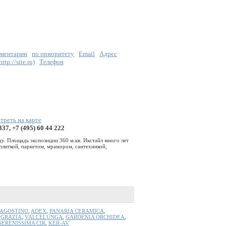
ментарии
по приоритету
Email
Адрес
tp://site.ru)
Телефон
треть на карте
337, +7 (495) 60 44 222
ду. Площадь экспозиции 360 м.кв. Икстайл много лет
плиткой, паркетом, мрамором, сантехникой,
'AGOSTINO
,
ADEX
,
PANARIA CERAMICA
,
,
GRAZIA
,
VALLELUNGA
,
GARDENIA ORCHIDEA
,
SERENISSIMA CIR
,
KER-AV