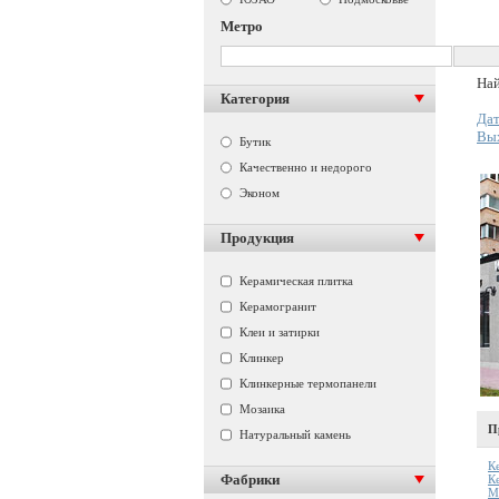
Метро
Най
Категория
Дат
Вы
Бутик
Качественно и недорого
Эконом
Продукция
Керамическая плитка
Керамогранит
Клеи и затирки
Клинкер
Клинкерные термопанели
Мозаика
П
Натуральный камень
К
Фабрики
К
М