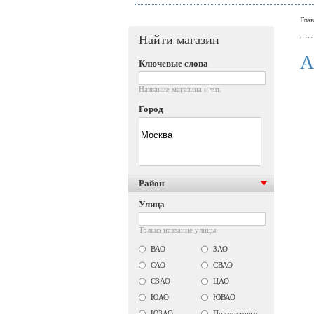
Гла
Найти магазин
A
Ключевые слова
Название магазина и т.п.
Город
Район
Улица
Только название улицы
ВАО
ЗАО
САО
СВАО
СЗАО
ЦАО
ЮАО
ЮВАО
ЮЗАО
Подмосковье