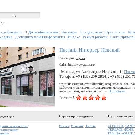
дено:
а добавления
↓
Дата обновления
Название
Специальные
Просмотры
Ком
ходные
Дополнительная информация
Индекс
Режим работы
Сайт (пример ht
Икстайл Интерьер Невский
Категория:
Бутик
Сайт: http://www.xtile.ru/
, Москва, ул. Александра Невского, 1 |
Посмо
Телефон:
+7 (499) 250 2910, , +7 (499) 251 7
Один из салонов сети Икстайл, открытый в 2001 го
работает с элитными интерьерными материалами - 
аксессуарами, мебелью и светом.
Подробнее...
Рейтинг:
5
родукция
Страна производитель
Торговые марки
ерамическая плитка
Италия
,
Испания
,
Англия
ALFA LUX
,
SANT
ерамогранит
VERSACE HOME
озаика
TAGINA
,
ASCOT
,