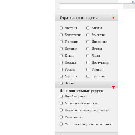
Н
Страны производства
Австрия
Англия
Белоруссия
Бразилия
Германия
Индонезия
Испания
Италия
Китай
Литва
Польша
Португалия
Россия
Турция
Украина
Франция
Чехия
Дополнительные услуги
Дизайн-проект
Мозаичная мастерская
Панно и слолешницы из камня
Резка плитки
Фотоплитка и роспись на плитке