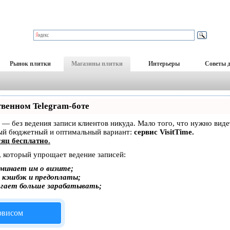
Рынок плитки
Магазины плитки
Интерьеры
Советы 
твенном Telegram-боте
ет — без ведения записи клиентов никуда. Мало того, что нужно вид
мый бюджетный и оптимальный вариант:
сервис VisitTime.
яц бесплатно
.
, который упрощает ведение записей:
минает им о визите;
, кэшбэк и предоплаты;
огает больше зарабатывать;
ервисом