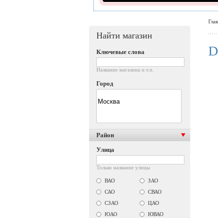
Гла
Найти магазин
D
Ключевые слова
Название магазина и т.п.
Город
Район
Улица
Только название улицы
ВАО
ЗАО
САО
СВАО
СЗАО
ЦАО
ЮАО
ЮВАО