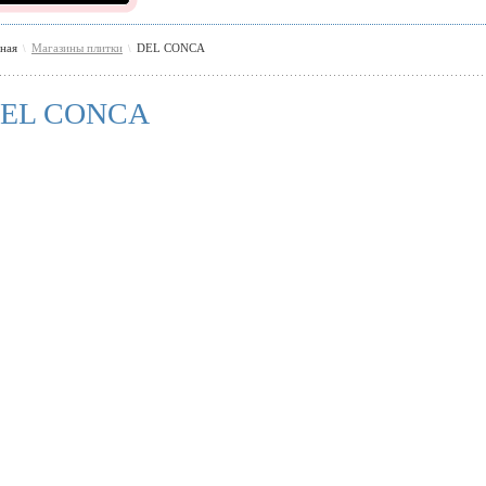
вная
Магазины плитки
DEL CONCA
\
\
EL CONCA