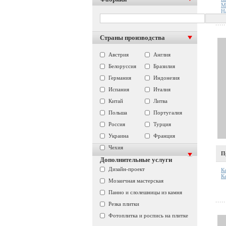
М
Н
Страны производства
Австрия
Англия
Белоруссия
Бразилия
Германия
Индонезия
Испания
Италия
Китай
Литва
Польша
Португалия
Россия
Турция
Украина
Франция
Чехия
П
Дополнительные услуги
Дизайн-проект
К
К
Мозаичная мастерская
Панно и слолешницы из камня
Резка плитки
Фотоплитка и роспись на плитке