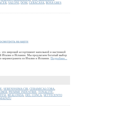
ACER
,
SALONI
,
DOM
,
CERACASA
,
ROSA GRES
осмотреть на карте
– это широкий ассортимент напольной и настенной
ей Италии и Испании. Мы предлагаем богатый выбор
го керамогранита из Италии и Испании.
Подробнее...
E
,
SERENISSIMA CIR
,
CERAMICALCORA
,
IBER
,
PIEMME INDUSTRIE
,
TONALITE
,
TESI
,
REALONDA
,
DEL CONCA
,
SETTECENTO
MAINZU