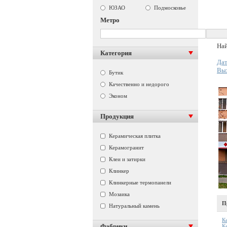
ЮЗАО
Подмосковье
Метро
Най
Категория
Дат
Вы
Бутик
Качественно и недорого
Эконом
Продукция
Керамическая плитка
Керамогранит
Клеи и затирки
Клинкер
Клинкерные термопанели
Мозаика
П
Натуральный камень
К
Фабрики
К