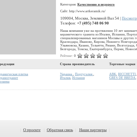
Категория:
Качественно и недорого
Сайт: http://www.artkeramik.ru/
109004, Москва, Земляной Вал 54 |
Посмотре
Телефон:
+7 (495) 748 06 90
Наша компания уже на протяжении 10 лет занимает
керамического гранита из Италии, Испании, Порту
специализированных магазинов Москвы и других го
Краснодара, Иваново, Кирова, Нижнего Новгорода
Ульяновска, Казани, Тольятти, Рязани, Волгограда,
Белгорода, Томска, Екатеринбурга, Перми, Новоси
Рейтинг:
0
родукция
Страна производитель
Торговые марки
ерамическая плитка
Украина
,
Португалия
,
ABK
,
RICCHETTI
ерамогранит
Италия
,
Испания
GRES DE BREDA
,
озаика
|
О проекте
|
Обратная связь
|
Наши партнеры
|