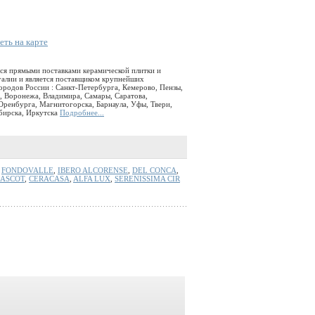
ть на карте
ся прямыми поставками керамической плитки и
галии и является поставщиком крупнейших
родов России : Санкт-Петербурга, Кемерово, Пензы,
, Воронежа, Владимира, Самары, Саратова,
 Оренбурга, Магнитогорска, Барнаула, Уфы, Твери,
бирска, Иркутска
Подробнее...
,
FONDOVALLE
,
IBERO ALCORENSE
,
DEL CONCA
,
ASCOT
,
CERACASA
,
ALFA LUX
,
SERENISSIMA CIR