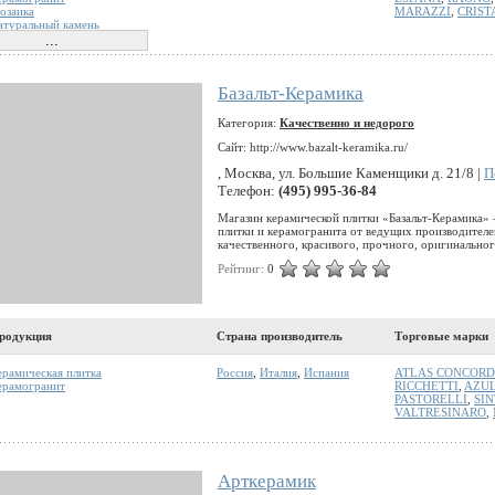
озаика
MARAZZI
,
CRIST
атуральный камень
Базальт-Керамика
Категория:
Качественно и недорого
Сайт: http://www.bazalt-keramika.ru/
, Москва, ул. Большие Каменщики д. 21/8 |
П
Телефон:
(495) 995-36-84
Магазин керамической плитки «Базальт-Керамика» 
плитки и керамогранита от ведущих производител
качественного, красивого, прочного, оригинально
Рейтинг:
0
родукция
Страна производитель
Торговые марки
ерамическая плитка
Россия
,
Италия
,
Испания
ATLAS CONCORD
ерамогранит
RICCHETTI
,
AZUL
PASTORELLI
,
SIN
VALTRESINARO
,
Арткерамик