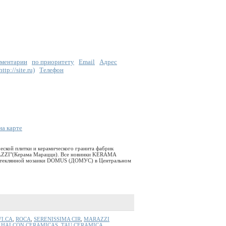
ментарии
по приоритету
Email
Адрес
tp://site.ru)
Телефон
на карте
еской плитки и керамического гранита фабрик
ZI"(Керама Марацци). Bсе новинки KERAMA
 стеклянной мозаики DOMUS (ДОМУС) в Центральном
VI.CA
,
ROCA
,
SERENISSIMA CIR
,
MARAZZI
,
HALCON CERAMICAS
,
TAU CERAMICA
,