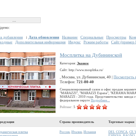
дено:
а добавления
↓
Дата обновления
Название
Специальные
Просмотры
Ком
ходные
Дополнительная информация
Индекс
Режим работы
Сайт (пример ht
Мосплитка на Дубининской
Категория:
Эконом
Сайт: http://www.mosplitka.ru/
, Москва, ул. Дубининская, 40 |
Посмотреть 
Телефон:
721-80-40
Специализированный салон и офис продаж керамич
"MARAZZI", "MARAZZI Espana", "KERAMA MARAZ
MARAZZI - 2010 года. Представительство завода
федеральном округе
Подробнее...
Рейтинг:
5
родукция
Страна производитель
Торговые марки
ерамическая плитка
Россия
,
Италия
,
Испания
DEL CONCA
,
CE.
ерамогранит
ESPANA
,
RAGNO